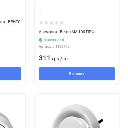
стат ВЕНТС
Анемостат Вентс АМ 100 ПРФ
В наявності
Артикул::
1129775
311
грн.
/
шт.
В кошик