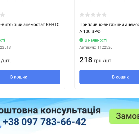
-витяжний анемостат ВЕНТС
Припливно-витяжний анемо
А 100 ВРФ
сті
В наявності
22513
Артикул::
1122520
218
.
/
шт.
грн.
/
шт.
В кошик
В кошик