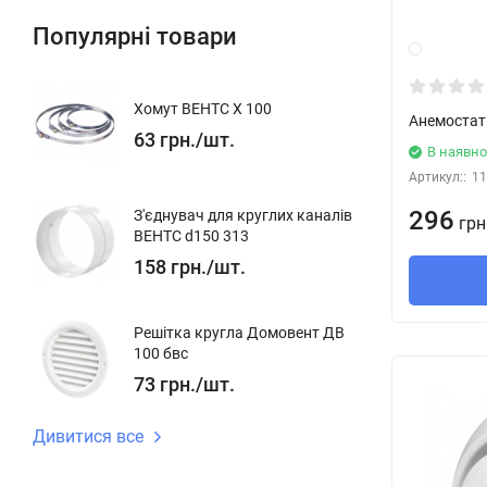
Популярні товари
Хомут ВЕНТС Х 100
Анемостат
63
грн.
/
шт.
В наявно
Артикул::
11
296
З'єднувач для круглих каналів
грн
ВЕНТС d150 313
158
грн.
/
шт.
Решітка кругла Домовент ДВ
100 бвс
73
грн.
/
шт.
Дивитися все