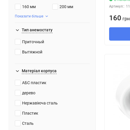
Артикул::
11
160 мм
200 мм
160
Показати більше
грн
Тип анемостату
Приточный
Вытяжной
Матеріал корпуса
АБС пластик
дерево
Нержавіюча сталь
Пластик
Сталь