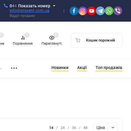
0
4
4
Показать номер
info@provent.com.ua
Відділ продажу
0
0
0
Кошик порожній
ане
Порівняння
Переглянуті
Новинки
Акції
Топ продажів
Ціна
14
/
24
/
36
/
48