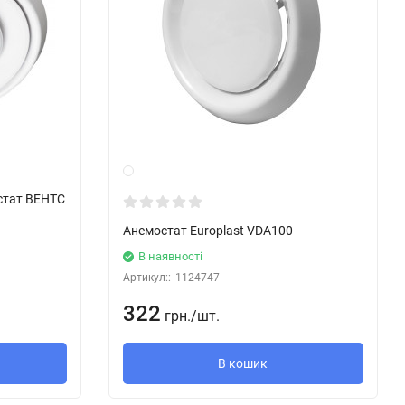
стат ВЕНТС
Анемостат Europlast VDA100
В наявності
Артикул::
1124747
322
грн.
/
шт.
В кошик