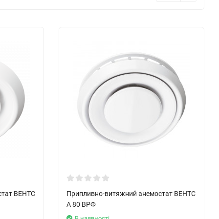
стат ВЕНТС
Припливно-витяжний анемостат ВЕНТС
А 80 ВРФ
В наявності