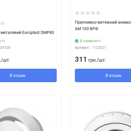
Припливно-витяжний анемо
АМ 100 ВРФ
 металевий Europlast DMP80
сті
В наявності
24728
Артикул::
1122521
311
.
/
шт.
грн.
/
шт.
В кошик
В кошик