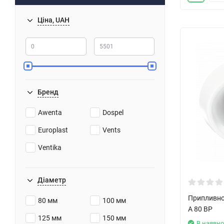
Ціна, UAH
Бренд
Awenta
Dospel
Europlast
Vents
Ventika
Діаметр
Припливно
80 мм
100 мм
А 80 ВР
125 мм
150 мм
В наявно