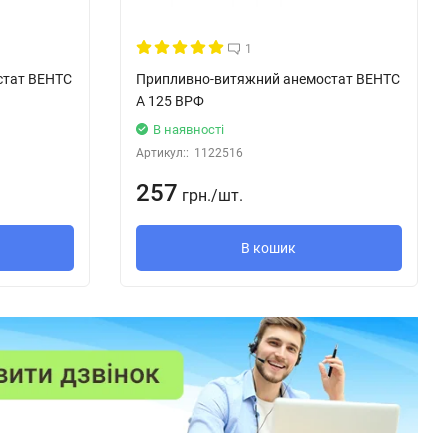
1
стат ВЕНТС
Припливно-витяжний анемостат ВЕНТС
А 125 ВРФ
В наявності
Артикул::
1122516
257
грн.
/
шт.
В кошик