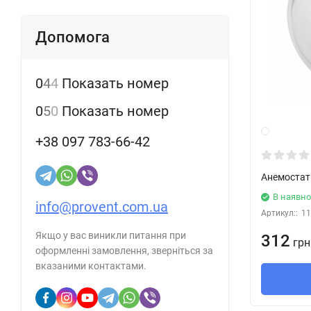
Допомога
0
4
4
Показать номер
0
5
0
Показать номер
+38 097 783-66-42
Анемостат
В наявно
info@provent.com.ua
Артикул::
11
Якщо у вас виникли питання при
312
грн
оформленні замовлення, зверніться за
вказаними контактами.