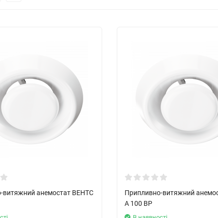
-витяжний анемостат ВЕНТС
Припливно-витяжний анемо
А 100 ВР
сті
В наявності