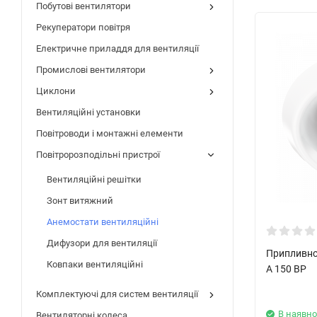
Побутові вентилятори
Рекуператори повітря
Електричне приладдя для вентиляції
Промислові вентилятори
Циклони
Вентиляційні установки
Повітроводи і монтажні елементи
Повітророзподільні пристрої
Вентиляційні решітки
Зонт витяжний
Анемостати вентиляційні
Дифузори для вентиляції
Припливно
Ковпаки вентиляційні
А 150 ВР
Комплектуючі для систем вентиляції
В наявно
Вентиляторні колеса