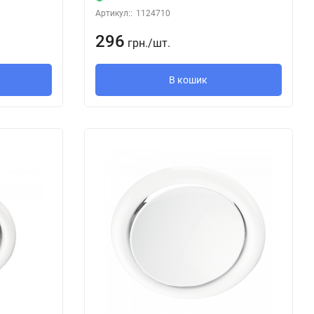
Артикул::
1124710
296
грн.
/
шт.
В кошик