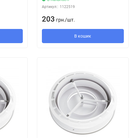
Артикул::
1122519
203
грн.
/
шт.
В кошик