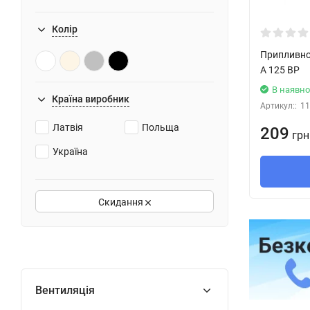
Колір
Припливно
А 125 ВР
В наявно
Країна виробник
Артикул::
11
Латвія
Польща
209
грн
Україна
Скидання
Вентиляція