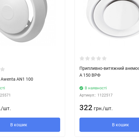
Припливно-витяжний анемо
А 150 ВРФ
 Awenta AN1 100
сті
В наявності
25571
Артикул::
1122517
322
.
/
шт.
грн.
/
шт.
В кошик
В кошик