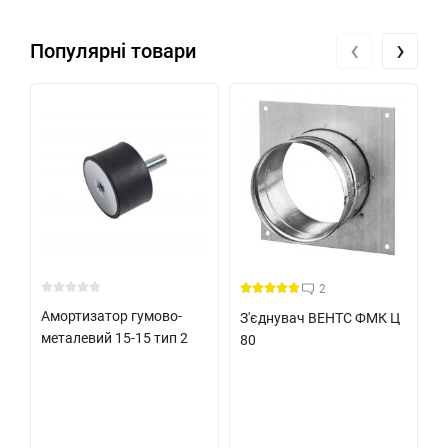
‹
›
Популярні товари
2
Амортизатор гумово-
З'єднувач ВЕНТС ФМК Ц
А
металевий 15-15 тип 2
80
м