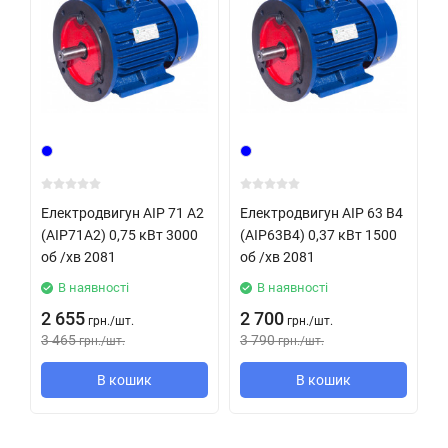
Електродвигун АІР 71 А2
Електродвигун АІР 63 В4
У
(АІР71А2) 0,75 кВт 3000
(АІР63В4) 0,37 кВт 1500
P
об /хв 2081
об /хв 2081
В наявності
В наявності
2 655
2 700
грн.
/
шт.
грн.
/
шт.
3 465
3 790
3
грн.
/
шт.
грн.
/
шт.
В кошик
В кошик