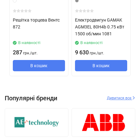
Решітка торцева Вентс
Електродвигун GAMAK
Р
872
AGМ3EL 80H4b 0.75 кВт
7
1500 об/мин 1081
В наявності
В наявності
287
9 630
2
грн.
/
шт.
грн.
/
шт.
В кошик
В кошик
Популярні бренди
Дивитися все