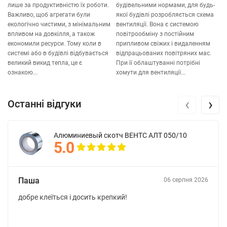
лише за продуктивністю їх роботи.
будівельними нормами, для будь-
Важливо, щоб агрегати були
якої будівлі розробляється схема
екологічно чистими, з мінімальним
вентиляції. Вона є системою
впливом на довкілля, а також
повітрообміну з постійним
економили ресурси. Тому коли в
припливом свіжих і видаленням
системі або в будівлі відбувається
відпрацьованих повітряних мас.
великий викид тепла, це є
При її облаштуванні потрібні
ознакою...
хомути для вентиляції...
‹
›
Останні відгуки
Алюминиевый скотч ВЕНТС АЛТ 050/10
5.0
Паша
06 серпня 2026
добре клеїться і досить крепкий!