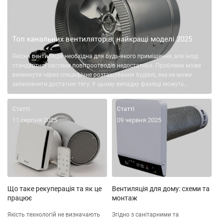
Топ канальних вентиляторів: найкращі моделі 2025
Якісна вентиляція необхідна для будь-якого приміщення, але іноді
стандартної системи повітроотводів недостатньо. Проблема може
виникнути через специфічне розташування будівлі, яке не може
забезпечити достатню тягу. У цьому випадку фахівці можуть...
Статті
Статті
11 серпня 2025
09 червня 2025
Що таке рекуперація та як це
Вентиляція для дому: схеми та
працює
монтаж
Якість технологій не визначають
Згідно з санітарними та