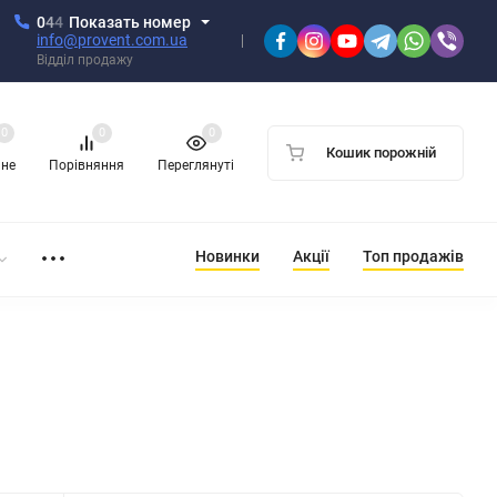
0
4
4
Показать номер
info@provent.com.ua
Відділ продажу
0
0
0
Кошик порожній
ане
Порівняння
Переглянуті
Новинки
Акції
Топ продажів