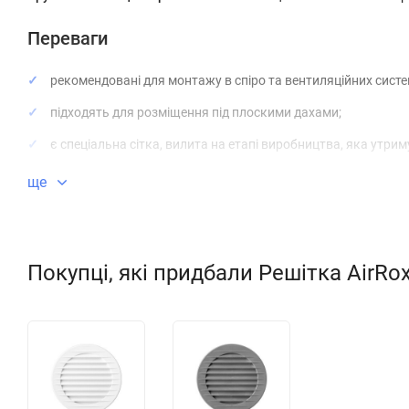
Переваги
рекомендовані для монтажу в спіро та вентиляційних систе
підходять для розміщення під плоскими дахами;
є спеціальна сітка, вилита на етапі виробництва, яка утрим
представлені в різних кольорах (білий, коричневий, сірий).
ще
можна підібрати різні розміри.
Сітку від комах ми розміщуємо в конструкції ще на стадії виро
Покупці, які придбали Решітка AirRo
не забруднюється,
не рветься,
не пошкоджується.
Сітка має колір решітки, тому вона назавжди зберігає свої ест