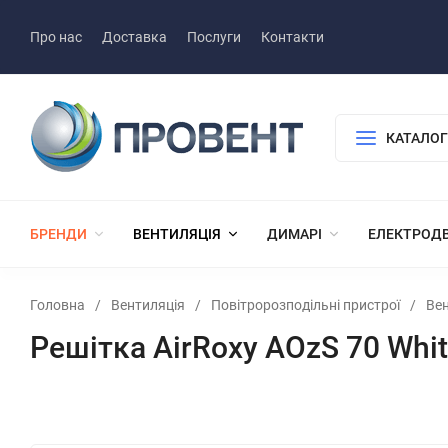
Про нас
Доставка
Послуги
Контакти
КАТАЛОГ
БРЕНДИ
ВЕНТИЛЯЦІЯ
ДИМАРІ
ЕЛЕКТРОД
Головна
/
Вентиляція
/
Повітророзподільні пристрої
/
Вен
Решітка AirRoxy AOzS 70 Whi