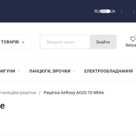
RU
UA
 ТОВАРІВ
Знайти
Вибр
ВИГУНИ
ЛАНЦЮГИ, ЗІРОЧКИ
ЕЛЕКТРООБЛАДНАННЯ
тиляційні решітки
/
Решітка AirRoxy AOzS 70 White
te