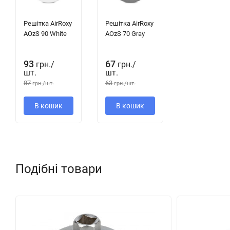
приміщення, де розташована наша вентиляційна решітка, не 
Решітка AirRoxy
Решітка AirRoxy
AOzS 90 White
AOzS 70 Gray
93
67
грн.
/
грн.
/
шт.
шт.
87
63
грн.
/
шт.
грн.
/
шт.
В кошик
В кошик
Подібні товари