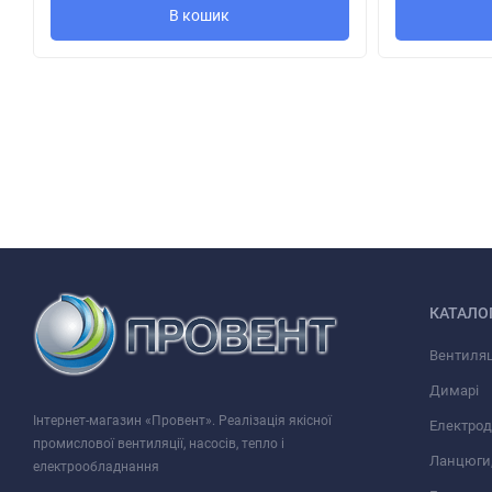
В кошик
КАТАЛО
Вентиляц
Димарі
Інтернет-магазин «Провент». Реалізація якісної
Електрод
промислової вентиляції, насосів, тепло і
Ланцюги,
електрообладнання