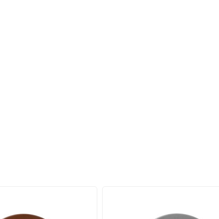
мають охолоджуючого ефекту.