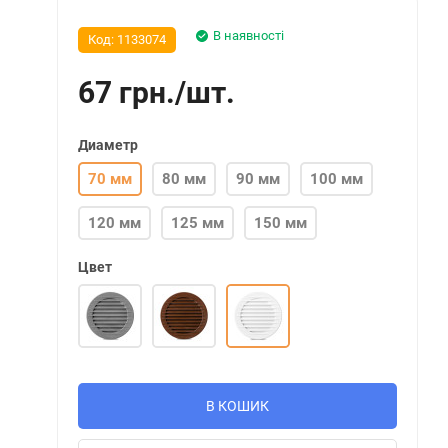
В наявності
Код:
1133074
67
грн.
/
шт.
Диаметр
70 мм
80 мм
90 мм
100 мм
120 мм
125 мм
150 мм
Цвет
В КОШИК