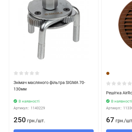
Знімач масляного фільтра SIGMA 70-
130мм
Решітка AirR
В наявності
В наявності
Артикул::
1140229
Артикул::
1133
250
67
грн.
/
шт.
грн.
/
шт