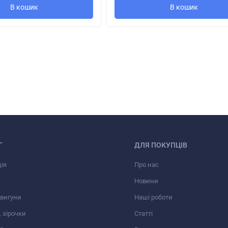
В кошик
В кошик
Г
ДЛЯ ПОКУПЦІВ
ія
Про нас
Новини
вигуни
Наші роботи
 зірочки
Статті