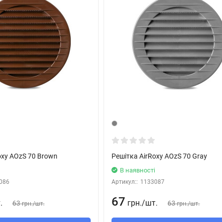
oxy AOzS 70 Brown
Решітка AirRoxy AOzS 70 Gray
В наявності
086
Артикул::
1133087
67
.
грн.
/
шт.
63
63
грн.
/
шт.
грн.
/
шт.