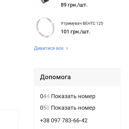
89
грн.
/
шт.
Утримувач ВЕНТС 125
101
грн.
/
шт.
Дивитися все
Допомога
0
4
4
Показать номер
0
5
0
Показать номер
+38 097 783-66-42