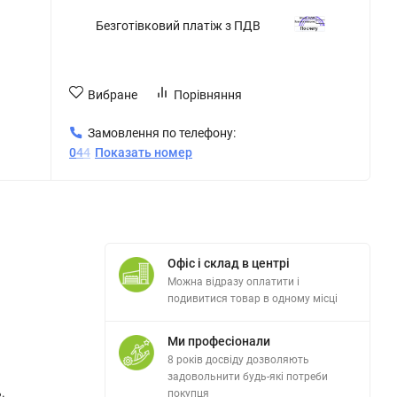
Безготівковий платіж з ПДВ
Вибране
Порівняння
Замовлення по телефону:
0
4
4
Показать номер
Офіс і склад в центрі
Можна відразу оплатити і
подивитися товар в одному місці
Ми професіонали
8 років досвіду дозволяють
задовольнити будь-які потреби
.
покупця