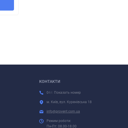
КОНТАКТИ
0
4
4
Показать номер
м. Київ, вул. Куренівська 18
info@provent.com.ua
Режим роботи:
Пн-Пт: 08.00-18.00