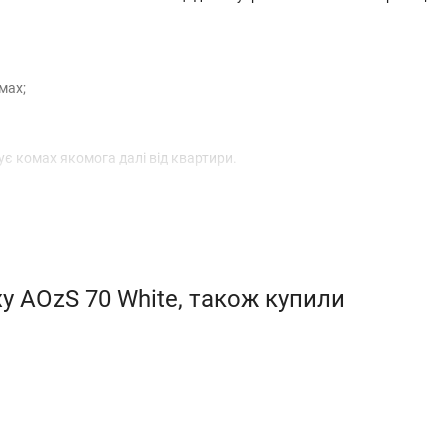
мах;
ує комах якомога далі від квартири.
бництва, завдяки чому вона:
xy AOzS 70 White, також купили
етичні цінності. Форма жалюзі спрямовує повітря “вниз”, завдяки чо