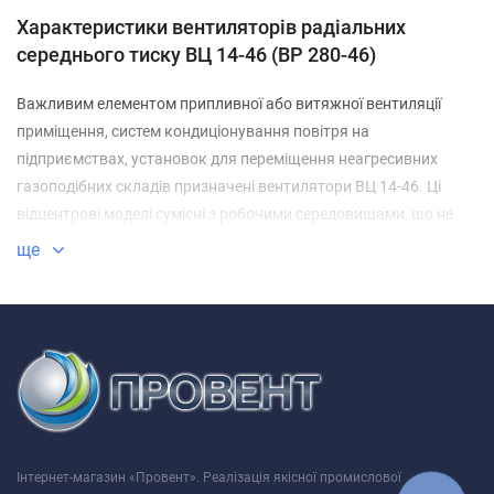
Характеристики вентиляторів радіальних
середнього тиску ВЦ 14-46 (ВР 280-46)
Важливим елементом припливної або витяжної вентиляції
приміщення, систем кондиціонування повітря на
підприємствах, установок для переміщення неагресивних
газоподібних складів призначені вентилятори ВЦ 14-46. Ці
відцентрові моделі сумісні з робочими середовищами, що не
містять волокон або липких речовин.
ще
Радіальні вентилятори середнього тиску відносяться до
моделей одностороннього всмоктування. При їх експлуатації
допускається наявність пилу або дрібних частинок з
концентрацією не більше 100 мг на м3. У конструкції присутній
поворотний спіральний корпус з загнутими вперед лопатками
в кількості 32 штуки. Купити пристрій за доступною ціною
пропонує інтернет-магазин «Провент».
Інтернет-магазин «Провент». Реалізація якісної промислової