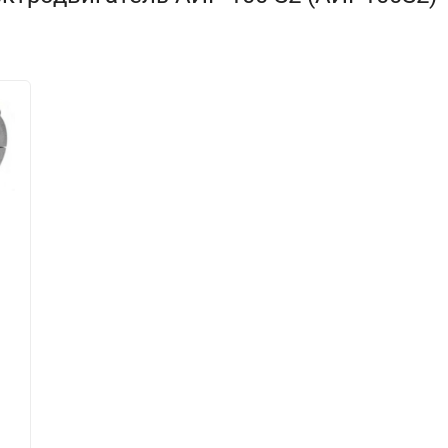
тотой в эксплуатации.
 привода механизмов, которые не предъявляют особых требований
лям и т.д. Работа электродвигателя гарантирована, если они нахо
жающего воздуха должна
составлять от -40С до +40С
. Относительн
5С, а
запыленность
должна составлять
не более 10 мг/м3
для зак
S
2
3
4