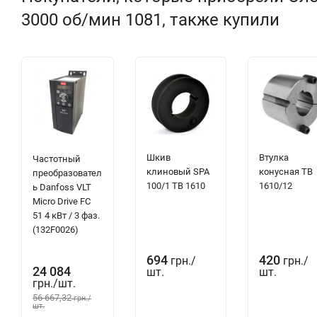
3000 об/мин 1081, также купили
Двигатель АИР 100 S2 долговечен и надежен, отличается прос
Асинхронный электродвигатель АИР 100 S2
используются для
характеристикам пуска, скольжению, энергетическим показате
высоте над уровнем мора
не более 1000 м
. Температура окру
влажность воздуха может доходить до 98% при температуре +2
не более 2 мг/м3
для защищенных двигателей.
Шкив
Втулка
Частотный
Маркировка электродвигателя АИР 100 S2
клиновый SPA
конусная ТВ
преобразовател
100/1 TB 1610
1610/12
ь Danfoss VLT
Micro Drive FC
51 4 кВт / 3 фаз.
АИР
100
(132F0026)
1
2
694
420
грн.
/
грн.
/
24 084
шт.
шт.
грн.
/
шт.
56 667,32
грн.
/
шт.