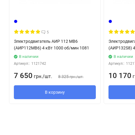
5
Электродвигатель АИР 112 МB6
Электродвиг
(АИР112МВ6) 4 кВт 1000 об/мин 1081
(АИР132S8) 4
В наличии
В наличии
Артикул::
1121742
Артикул::
1121
7 650
10 170
грн.
/
шт.
г
8 325
грн.
/
шт.
В корзину