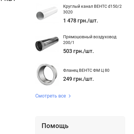
Круглый канал ВЕНТС d150/2
3020
1 478
грн.
/
шт.
 к
дятся на
Прямошовный воздуховод
ая
200/1
рытых и
503
грн.
/
шт.
Фланец ВЕНТС ФМ Ц 80
249
грн.
/
шт.
Смотреть все
Помощь