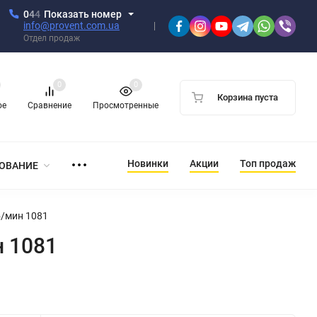
0
4
4
Показать номер
info@provent.com.ua
Отдел продаж
0
0
Корзина пуста
ое
Сравнение
Просмотренные
Новинки
Акции
Топ продаж
ОВАНИЕ
б/мин 1081
н 1081