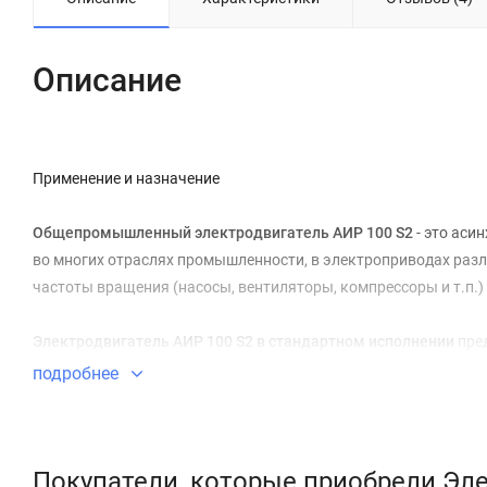
Описание
Применение и назначение
Общепромышленный электродвигатель АИР 100 S2
- это аси
во многих отраслях промышленности, в электроприводах разл
частоты вращения (насосы, вентиляторы, компрессоры и т.п.)
Электродвигатель АИР 100 S2 в стандартном исполнении
пред
напряжением 220/380
. Климатическое исполнение и категори
подробнее
характеристиками, соответствующими требованиям стандарт
В
модифицированном исполнении
электродвигатель, изготав
Покупатели, которые приобрели Эле
конструктивными отличиями по способу монтажа, степени за