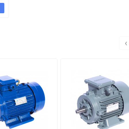
 мощности по ГОСТ 51689-2000;
змещаемой поверхностью;
‹
о длине станины (S - короткий, M - средний, L – длинный)