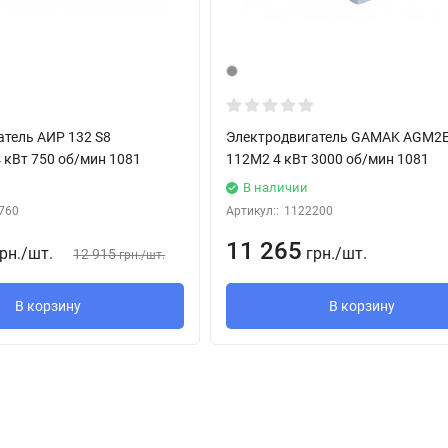
атель АИР 132 S8
Электродвигатель GAMAK AGМ2
 кВт 750 об/мин 1081
112M2 4 кВт 3000 об/мин 1081
В наличии
760
Артикул::
1122200
11 265
рн.
/
шт.
грн.
/
шт.
12 915
грн.
/
шт.
В корзину
В корзину