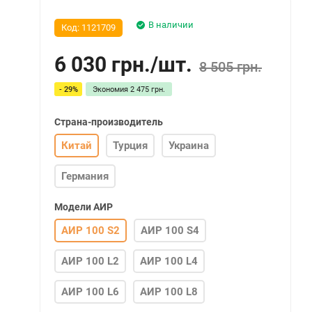
В наличии
Код:
1121709
6 030
грн.
/
шт.
8 505 грн.
- 29%
Экономия
2 475 грн.
Страна-производитель
Китай
Турция
Украина
Германия
Модели АИР
АИР 100 S2
АИР 100 S4
АИР 100 L2
АИР 100 L4
АИР 100 L6
АИР 100 L8