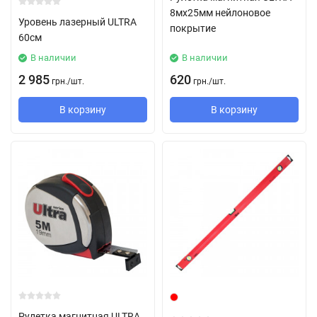
8мx25мм нейлоновое
Уровень лазерный ULTRA
покрытие
60см
В наличии
В наличии
2 985
620
грн.
/
шт.
грн.
/
шт.
В корзину
В корзину
Рулетка магнитная ULTRA