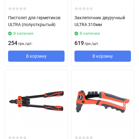
Пистолет для герметиков
Заклепочник двуручный
ULTRA (полуоткрытый)
ULTRA 310мм
В наличии
В наличии
254
619
грн.
/
шт.
грн.
/
шт.
В корзину
В корзину