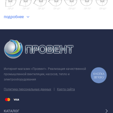
подробнее
Левого вращение (вид со стороны электродвигателя):
Интернет-магазин «Провент». Реализация качественной
КНОПКА
промышленной вентиляции, насосов, тепло и
ЗВ'ЯЗКУ
электрооборудования
|
Политика персональных данных
Карта сайта
КАТАЛОГ