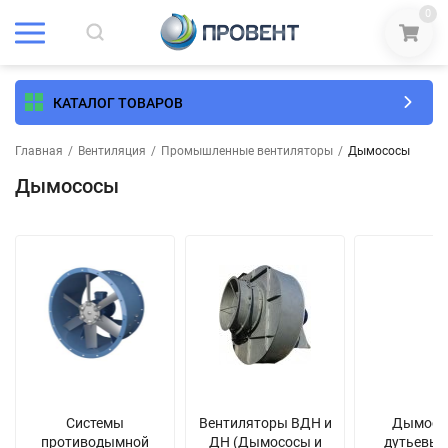
0
КАТАЛОГ ТОВАРОВ
Главная
/
Вентиляция
/
Промышленные вентиляторы
/
Дымососы
Дымососы
Системы
Вентиляторы ВДН и
Дымосо
противодымной
ДН (Дымососы и
дутьевые