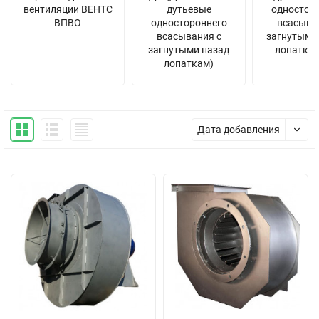
вентиляции ВЕНТС
дутьевые
одностор
ВПВО
одностороннего
всасыва
всасывания с
загнутыми
загнутыми назад
лопаткам
лопаткам)
Дата добавления