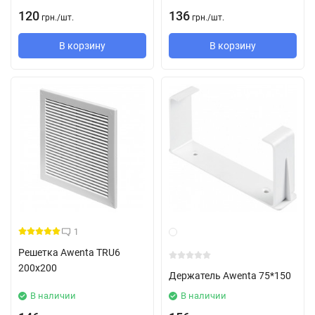
120
136
грн.
/
шт.
грн.
/
шт.
В корзину
В корзину
1
Решетка Awenta TRU6
200х200
Держатель Awenta 75*150
В наличии
В наличии