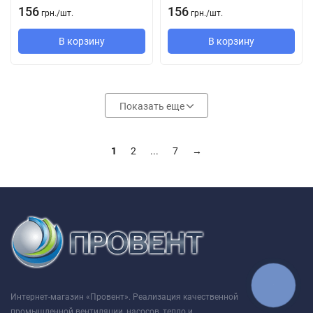
156
156
грн.
/
шт.
грн.
/
шт.
В корзину
В корзину
Показать еще
1
2
...
7
→
КНОПКА
ЗВ'ЯЗКУ
Интернет-магазин «Провент». Реализация качественной
промышленной вентиляции, насосов, тепло и