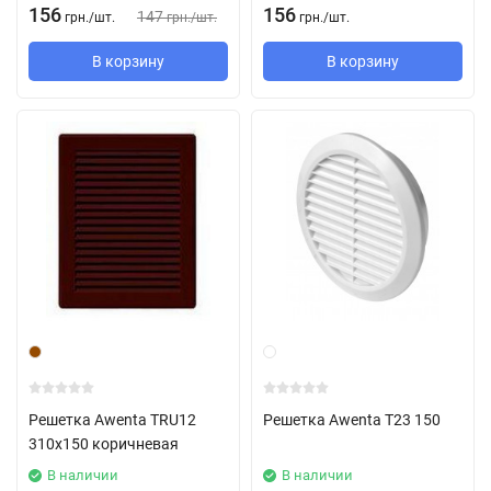
156
156
147
грн.
/
шт.
грн.
/
шт.
грн.
/
шт.
В корзину
В корзину
Решетка Awenta TRU12
Решетка Awenta T23 150
310х150 коричневая
В наличии
В наличии