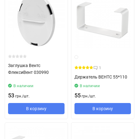
Заглушка Вентс
1
ФлексиВент 030990
Держатель ВЕНТС 55*110
В наличии
В наличии
53
55
грн.
/
шт.
грн.
/
шт.
В корзину
В корзину