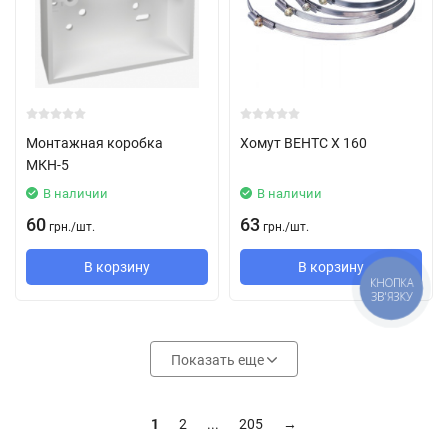
Монтажная коробка
Хомут ВЕНТС Х 160
МКН-5
В наличии
В наличии
60
63
грн.
/
шт.
грн.
/
шт.
В корзину
В корзину
КНОПКА
ЗВ'ЯЗКУ
Показать еще
1
2
...
205
→