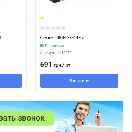
)
Степлер SIGMA 6-14мм
В наличии
Артикул::
1140676
691
грн.
/
шт.
В корзину