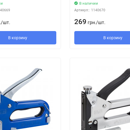
ии
В наличии
40669
Артикул::
1140670
269
.
/
шт.
грн.
/
шт.
В корзину
В корзину