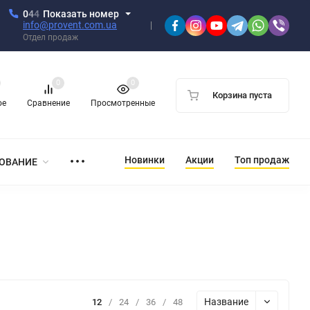
0
4
4
Показать номер
info@provent.com.ua
Отдел продаж
0
0
Корзина пуста
ое
Сравнение
Просмотренные
Новинки
Акции
Топ продаж
ОВАНИЕ
Название
12
/
24
/
36
/
48