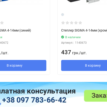
IGMA 4-14мм (синий)
Степлер SIGMA 4-14мм (хром
ии
В наличии
40672
Артикул::
1140673
437
.
/
шт.
грн.
/
шт.
В корзину
В корзину