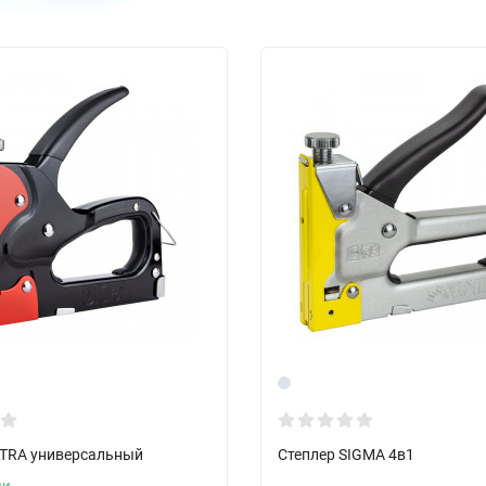
LTRA универсальный
Степлер SIGMA 4в1
ии