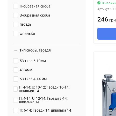
В налич
П-образная скоба
Артикул::
11
U-образная скоба
246
грн
гвоздь
шпилька
Тип скобы, гвоздя
53 типа 6-10мм
4-14мм
53 типа 4-14 мм
П: 4-14; U: 10-12; Гвозди 10-14;
шпилька 14
П: 4-14; U: 12-14; Гвозди 8-14;
шпилька 14
П: 6-14; Гвозди 14; шпилька 14