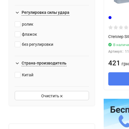
Регулировка силы удара
ролик
флажок
Степлер S
без регулировки
В налич
Артикул::
11
421
Страна-производитель
грн
Китай
Очистить