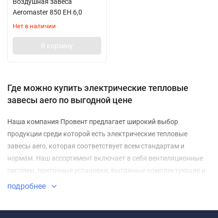
Воздушная завеса
Aeromaster 850 EH 6,0
Нет в наличии
В корзину
Где можно купить электрические тепловые
завесы aero по выгодной цене
Наша компания Провент предлагает широкий выбор
продукции среди которой есть электрические тепловые
завесы aero, которая соответствует всем стандартам и
нормам. Наш ассортимент включает в себя вентиляционные
системы, приточные установки, вытяжные комплектующие и
монтажные элементы, а также все необходимое
подробнее
электрооборудование и насосы.
Мы работаем только с проверенными производителями, что