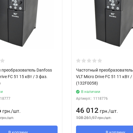
 преобразователь Danfoss
Частотный преобразователь
rive FC 51 15 кВт / 3 фаз.
VLT Micro Drive FC 51 11 кВт /
)
(132F0058)
ии
В наличии
18777
Артикул::
1118776
6
46 012
грн.
/
шт.
грн.
/
шт.
108 261,97
грн.
/
шт.
грн.
/
шт.
В корзину
В корзину