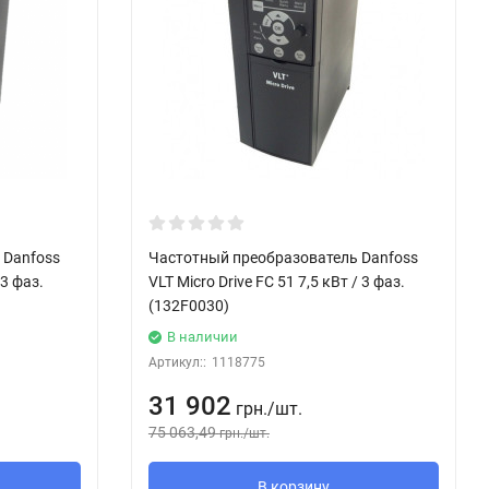
 Danfoss
Частотный преобразователь Danfoss
 3 фаз.
VLT Micro Drive FC 51 7,5 кВт / 3 фаз.
(132F0030)
В наличии
Артикул::
1118775
31 902
грн.
/
шт.
75 063,49
грн.
/
шт.
В корзину