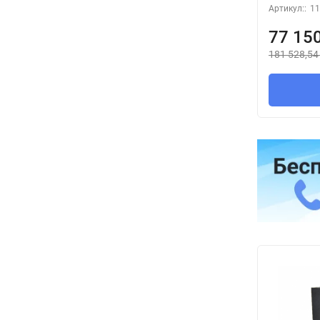
Артикул::
11
77 15
181 528,54