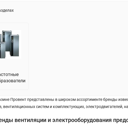
азделах
астотные
бразователи
азине Провент представлены в широком ассортименте бренды изв
, вентиляционных систем и комплектующих, электродвигателей, нас
енды вентиляции и электрооборудования пред