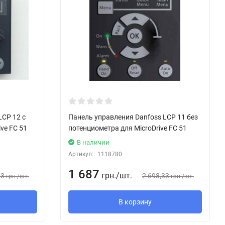
LCP 12 с
Панель управления Danfoss LCP 11 без
ve FC 51
потенциометра для MicroDrive FC 51
В наличии
Артикул::
1118780
1 687
грн.
/
шт.
33
2 698,33
грн.
/
шт.
грн.
/
шт.
В корзину