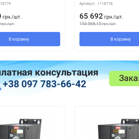
18779
Артикул::
1118778
0
65 692
грн.
/
шт.
грн.
/
шт.
154 568,15
грн.
/
шт.
грн.
/
шт.
В корзину
В корзину