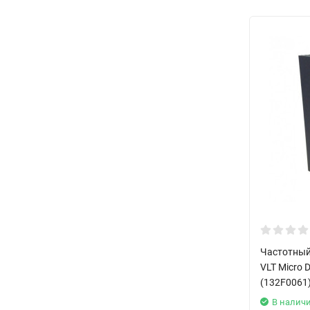
Частотный
VLT Micro D
(132F0061
В налич