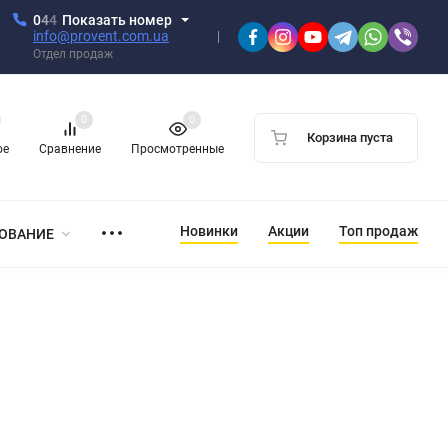
0
4
4
Показать номер
info@provent.com.ua
Отдел продаж
0
0
Корзина пуста
ое
Сравнение
Просмотренные
Новинки
Акции
Топ продаж
ОВАНИЕ