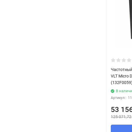
Частотный
VLT Micro D
(132F0059
В налич
Артикул::
11
53 15
125 071,72