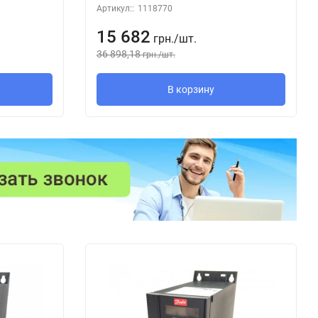
Артикул::
1118770
15 682
грн.
/
шт.
36 898,18
грн.
/
шт.
В корзину