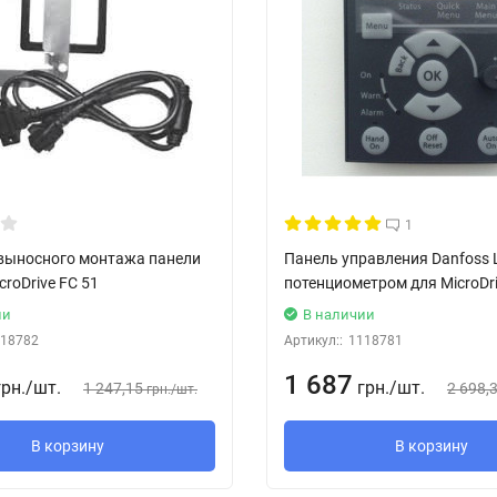
1
выносного монтажа панели
Панель управления Danfoss 
croDrive FC 51
потенциометром для MicroDri
ии
В наличии
18782
Артикул::
1118781
1 687
грн.
/
шт.
грн.
/
шт.
1 247,15
2 698,
грн.
/
шт.
В корзину
В корзину