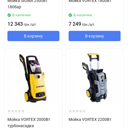
Мойка SIGMA 2500Вт
Мойка VORTEX 1800Вт
180бар
В наличии
В наличии
12 343
7 249
грн.
/
шт.
грн.
/
шт.
В корзину
В корзину
Мойка VORTEX 2000Вт
Мойка VORTEX 2200Вт
турбонасадка