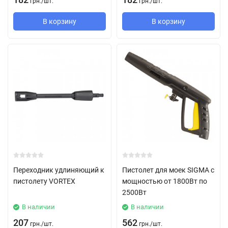
грн.
/
шт.
грн.
/
шт.
В корзину
В корзину
Переходник удлиняющий к
Пистолет для моек SIGMA с
пистолету VORTEX
мощностью от 1800Вт по
2500Вт
В наличии
В наличии
207
562
грн.
/
шт.
грн.
/
шт.