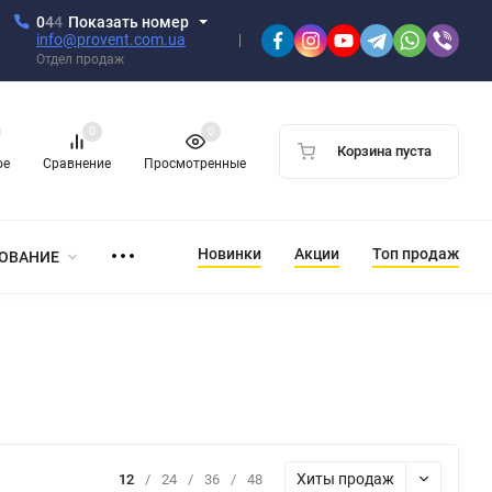
0
4
4
Показать номер
info@provent.com.ua
Отдел продаж
0
0
Корзина пуста
ое
Сравнение
Просмотренные
Новинки
Акции
Топ продаж
ОВАНИЕ
Хиты продаж
12
/
24
/
36
/
48