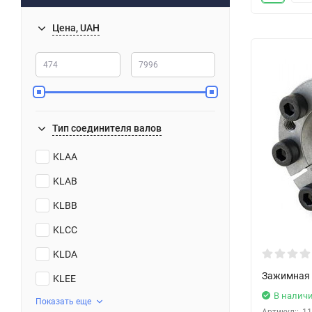
Цена, UAH
Тип соединителя валов
KLAA
KLAB
KLBB
KLCC
KLDA
Зажимная 
KLEE
В налич
Показать еще
Артикул::
11