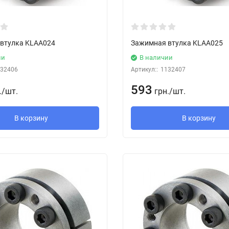
втулка KLAA024
Зажимная втулка KLAA025
ии
В наличии
32406
Артикул::
1132407
593
.
/
шт.
грн.
/
шт.
В корзину
В корзину