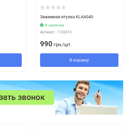
Зажимная втулка KLAA040
В наличии
Артикул::
1132413
990
грн.
/
шт.
В корзину