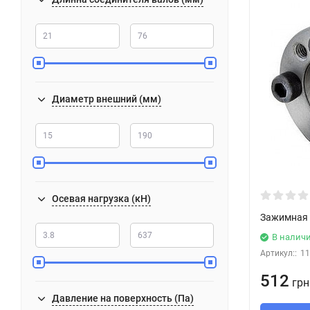
Диаметр внешний (мм)
Осевая нагрузка (кН)
Зажимная 
В налич
Артикул::
11
512
грн
Давление на поверхность (Па)