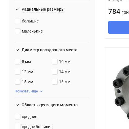
Радиальные размеры
784
грн
большие
маленькие
Диаметр посадочного места
8 мм
10 мм
12 мм
14 мм
15 мм
16 мм
Показать еще
Область крутящего момента
средние
средне большие