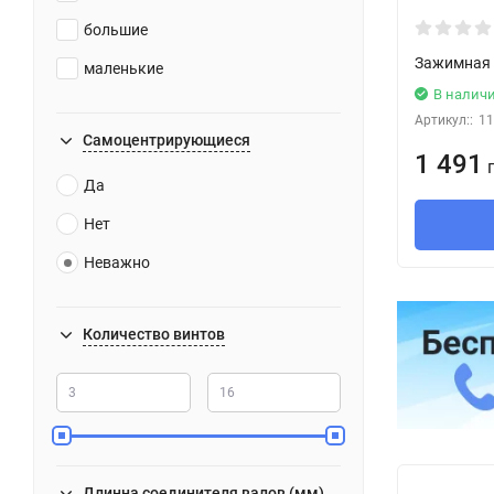
большие
Зажимная 
маленькие
В налич
Артикул::
11
Самоцентрирующиеся
1 491
Да
Нет
Неважно
Количество винтов
Длинна соединителя валов (мм)