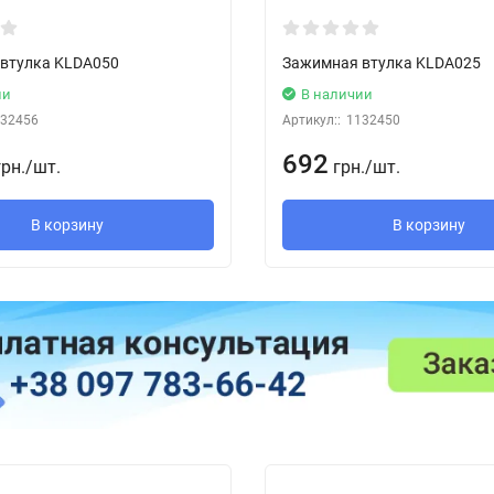
втулка KLDA050
Зажимная втулка KLDA025
ии
В наличии
32456
Артикул::
1132450
692
грн.
/
шт.
грн.
/
шт.
В корзину
В корзину