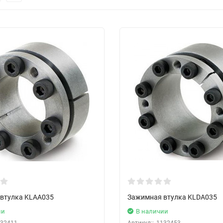
втулка KLAA035
Зажимная втулка KLDA035
ии
В наличии
32411
Артикул::
1132453