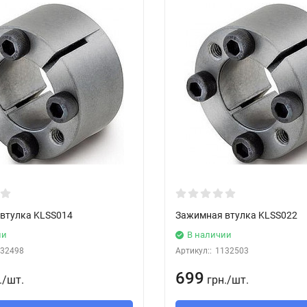
втулка KLSS014
Зажимная втулка KLSS022
ии
В наличии
32498
Артикул::
1132503
699
.
/
шт.
грн.
/
шт.