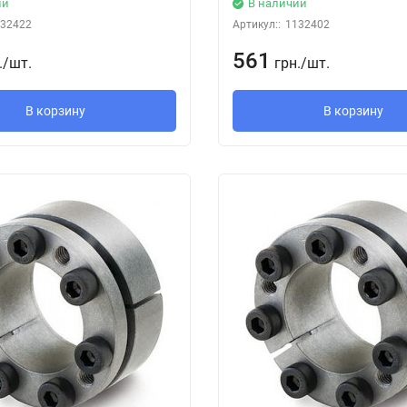
ии
В наличии
32422
Артикул::
1132402
561
.
/
шт.
грн.
/
шт.
В корзину
В корзину