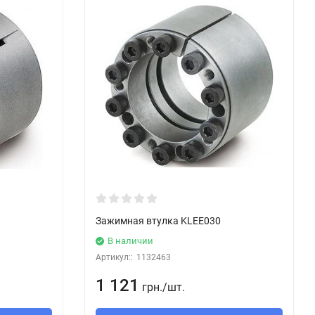
Зажимная втулка KLEE030
В наличии
Артикул::
1132463
1 121
грн.
/
шт.