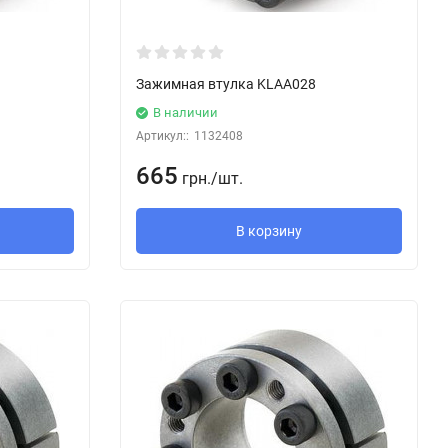
Зажимная втулка KLAA028
В наличии
Артикул::
1132408
665
грн.
/
шт.
В корзину