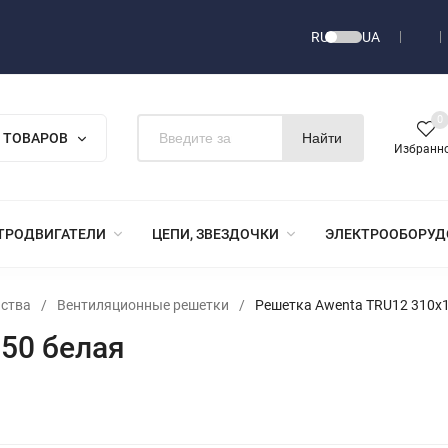
RU
UA
0
 ТОВАРОВ
Найти
Избранн
ТРОДВИГАТЕЛИ
ЦЕПИ, ЗВЕЗДОЧКИ
ЭЛЕКТРООБОРУД
йства
/
Вентиляционные решетки
/
Решетка Awenta TRU12 310х
50 белая