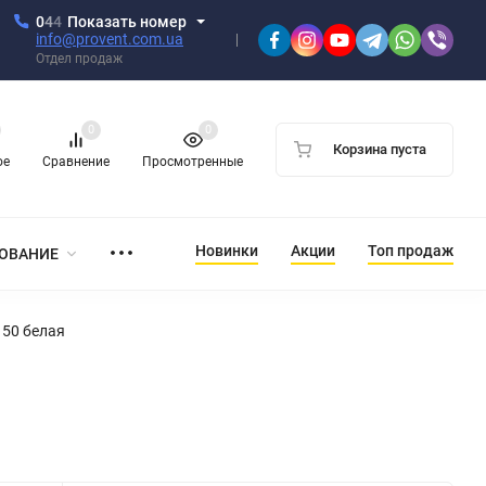
0
4
4
Показать номер
info@provent.com.ua
Отдел продаж
0
0
Корзина пуста
ое
Сравнение
Просмотренные
Новинки
Акции
Топ продаж
ОВАНИЕ
150 белая