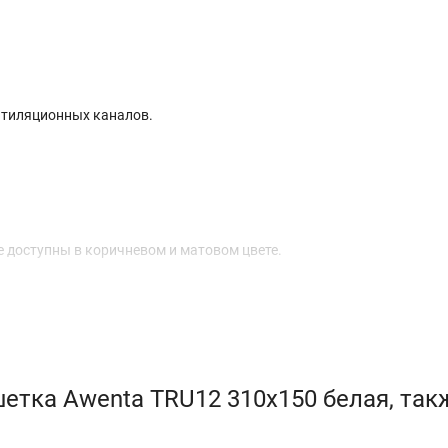
нтиляционных каналов.
е доступны в коричневом и матовом цвете.
етка Awenta TRU12 310х150 белая, так