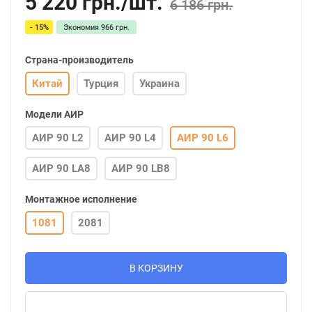
5 220
грн.
/
шт.
6 186 грн.
- 15%
Экономия
966 грн.
Страна-производитель
Китай
Турция
Украина
Модели АИР
АИР 90 L2
АИР 90 L4
АИР 90 L6
АИР 90 LA8
АИР 90 LB8
Монтажное исполнение
1081
2081
В КОРЗИНУ