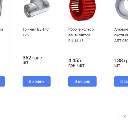
ка
Трійник ВЕНТС
Робоче колесо
Алюмін
125
вентилятора
скотч 
ВЦ 14-46
АЛТ 050
362
грн.
/
4 455
138
г
шт.
грн.
/
шт.
шт.
 29.2-00909779-002: 2009
В кошик
В кошик
В к
‹