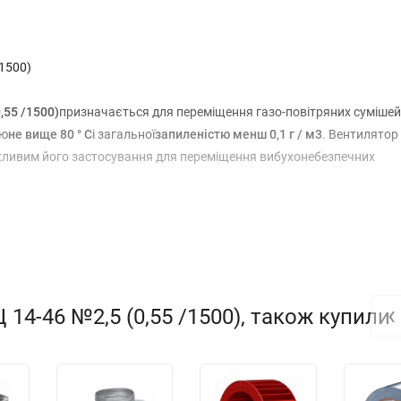
/1500)
,55 /1500)
призначається для переміщення газо-повітряних сумішей
ою
не вище 80 ° C
і загальної
запиленістю менш 0,1 г / м3
. Вентилятор
жливим його застосування для переміщення вибухонебезпечних
стовуватися для побудови опалювальних систем, систем кондиціону
житлових). Можливе застосування і в інших цілях, при цьому переміщ
нтації на вентилятор.
‹
 14-46 №2,5 (0,55 /1500), також купили
4-46 №2,5 (0,55 /1500)