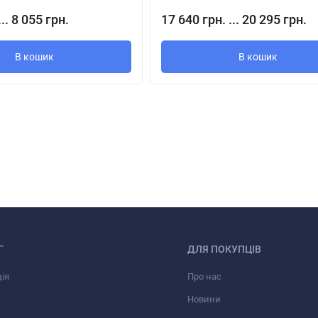
іш) через колектор підводиться до робочого колеса, де їй передаєт
... 8 055 грн.
17 640 грн. ... 20 295 грн.
сили суміш надходить в равлика корпусу, переміщається в ній по спі
 повторюється, завдяки чому тиск на виході нагнітається безперерв
В кошик
В кошик
 /1500)
овних вузлів:
Г
ДЛЯ ПОКУПЦІВ
ія
Про нас
Новини