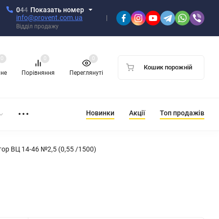
0
4
4
Показать номер
info@provent.com.ua
Відділ продажу
0
0
0
Кошик порожній
ане
Порівняння
Переглянуті
Новинки
Акції
Топ продажів
ор ВЦ 14-46 №2,5 (0,55 /1500)