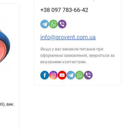
+38 097 783-66-42
info@provent.com.ua
Якщо у вас виникли питання при
оформленні замовлення, зверніться за
вказаними контактами.
ься з
шовані
32
о робочого
0), вик.
Вентилятор осьовий ВО 06-300 №4 (0,55
Венти
, яке
/3000)
/1500
В наявності
В н
Артикул::
1010839
Артику