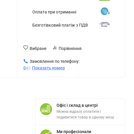
Оплата при отриманні
Безготівковий платіж з ПДВ
Вибране
Порівняння
Замовлення по телефону:
0
4
4
Показать номер
Офіс і склад в центрі
Можна відразу оплатити і
подивитися товар в одному місці
Ми професіонали