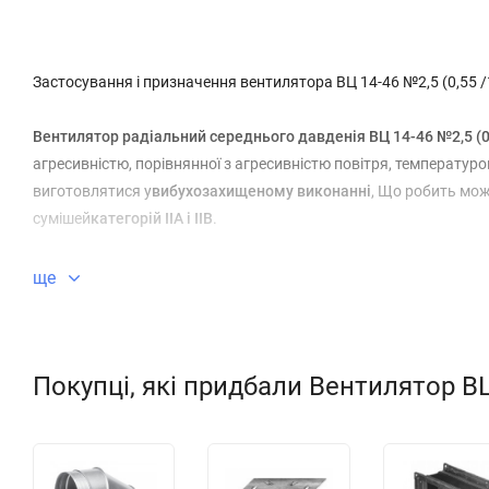
Застосування і призначення вентилятора ВЦ 14-46 №2,5 (0,55 
Вентилятор радіальний середнього давденія ВЦ 14-46 №2,5 (0
агресивністю, порівнянної з агресивністю повітря, температур
виготовлятися у
вибухозахищеному виконанні
, Що робить мо
сумішей
категорій IIА і IIВ
.
Вентилятор ВЦ 14-46 №2,5 (0,55 / 1500)
може з успіхом викори
ще
вентиляції будь-яких типів будівель (виробничих, офісних або 
середовища повинні відповідати вимогам, зазначеним в докуме
Покупці, які придбали Вентилятор ВЦ
Загальні технічні відомості про відцентрових вентиляторах ВЦ 1
середнього тиску
одностороннього всмоктування