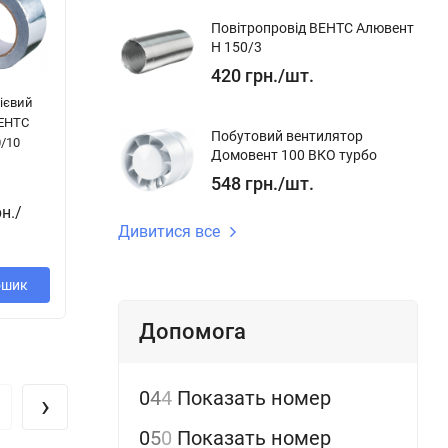
Повітропровід ВЕНТС Алювент
Н 150/3
420
грн.
/
шт.
ієвий
Гнучка вставка
Пе
Заглушка
ВЕНТС
В.00.00-03
25
внутрішня для
Побутовий вентилятор
/10
повітропроводі
Домовент 100 ВКО турбо
в ВЕНТС 100
548
грн.
/
шт.
615
грн.
/
4
шт.
рн.
/
ш
168
грн.
/
902
Дивитися все
грн.
/
шт.
шт.
ошик
В кошик
В кошик
Допомога
0
4
4
Показать номер
›
0
5
0
Показать номер