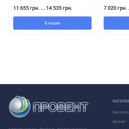
Принцип роботи:
переміщувана середовище (газо-повітряна сум
11 655 грн. ... 14 535 грн.
7 020 грн. 
енергія лопаток. Після цього в результаті впливу відцентрової 
нагнітаючи тиск, і направляється в вихлоп вентилятора. Цикл
В кошик
Можливо обертання вправо і вліво.
Комплектність відцентрового вентилятора ВЦ 14-46 №2,5 (0,55
Вентилятор ВЦ 14-46 №2,5 (0,55 /1500) складається з таких осн
спіральний корпус;
станина;
робоче колесо;
електродвигун АІР 71 А4 0,55 кВт 1500 об. /хв;
КАТАЛО
колектор;
Вентиляц
Димарі
Примітки