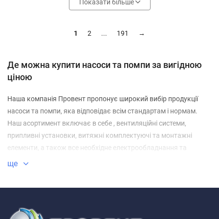
Показати більше
1
2
...
191
→
Де можна купити насоси та помпи за вигідною
ціною
Наша компанія Провент пропонує широкий вибір продукції
насоси та помпи, яка відповідає всім стандартам і нормам.
Наш асортимент включає в себе , вентиляційні системи,
припливні установки, витяжні комплектуючі та монтажні
елементи, а також все необхідне електрообладнання та
насоси.
ще
Вартість товарів в каталозі насоси та помпи становить від 0
грн. Вона залежить від різних чинників, як: кількість одиниць в
наборі, виробника, потужності, комплектації та ін.