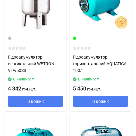
Гідроакумулятор
Гідроакумулятор
вертикальний WETRON
горизонтальний AQUATICA
VTw50SS
100л
В наявності
В наявності
4 342
5 450
грн.
/
шт.
грн.
/
шт.
В кошик
В кошик