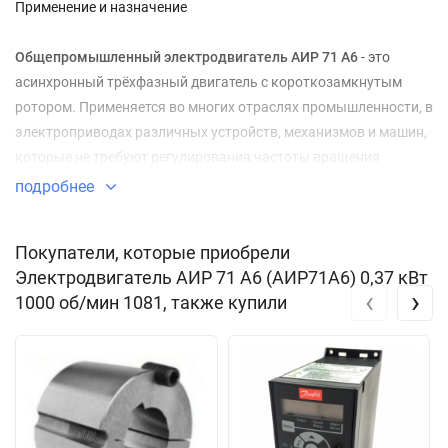
Применение и назначение
Общепромышленный электродвигатель АИР 71 А6
- это
асинхронный трёхфазный двигатель с короткозамкнутым
ротором. Применяется во многих отраслях промышленности, в
электроприводах различных устройств, механизмов и машин,
которые не требуют регулирования частоты вращения
(насосы, вентиляторы, компрессоры и т.п.)
подробнее
Электродвигатель АИР 71 А6 в стандартном исполнении
Покупатели, которые приобрели
предназначен для режима работы S1, от сети переменного
Электродвигатель АИР 71 А6 (АИР71А6) 0,37 кВт
тока
50 Гц напряжением 220/380
. Климатическое исполнение
‹
›
1000 об/мин 1081, также купили
и категория размещения У3, степень защиты IP54 с типовыми
техническими характеристиками, соответствующими
требованиям стандартов.
В
модифицированном исполнении
электродвигатель,
изготавливается на основе узлов основных (базовых)