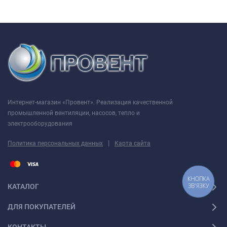
S, M, L
– вариант длины сердечника и установочных
размеров по длине станины (S - короткий, M - средний, L –
длинный)
4)
6
- число полюсов электродвигателя.
Конструктивные элементы электродвигателя АИР 71 А6
Интернет-магазин «Провент». Реализация качественной
промышленной вентиляции, насосов, тепло и
электрооборудования
|
Политика персональных данных
Карта сайта
КНОПКА
ЗВ'ЯЗКУ
КАТАЛОГ
ДЛЯ ПОКУПАТЕЛЕЙ