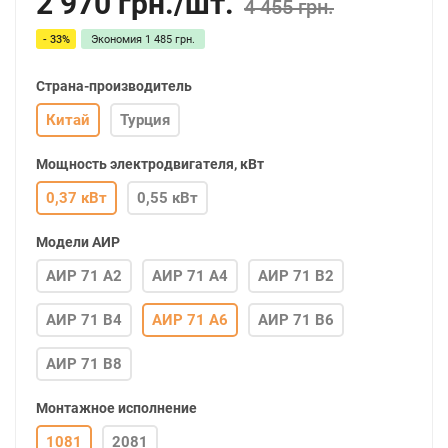
2 970
грн.
/
шт.
4 455 грн.
- 33%
Экономия
1 485 грн.
Страна-производитель
Китай
Турция
Мощность электродвигателя, кВт
0,37 кВт
0,55 кВт
Модели АИР
АИР 71 А2
АИР 71 А4
АИР 71 В2
АИР 71 В4
АИР 71 А6
АИР 71 В6
АИР 71 В8
Монтажное исполнение
1081
2081