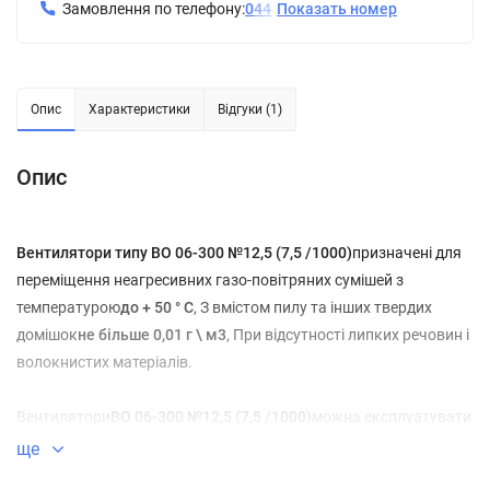
Замовлення по телефону:
0
4
4
Показать номер
Опис
Характеристики
Відгуки (1)
Опис
Вентилятори типу ВО 06-300 №12,5 (7,5 /1000)
призначені для
переміщення неагресивних газо-повітряних сумішей з
температурою
до + 50 ° С
, З вмістом пилу та інших твердих
домішок
не більше 0,01 г \ м3
, При відсутності липких речовин і
волокнистих матеріалів.
Вентилятори
ВО 06-300 №12,5 (7,5 /1000)
можна експлуатувати
в кліматичних районах з помірним і тропічним видом клімату
ще
1-ої і 2-ої категорії розміщення в діапазоні температури від
-40 °