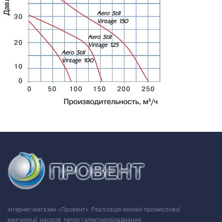
Інтернет-магазин «Провент». Реалізація якісної промислової
вентиляції, насосів, тепло і електрообладнання