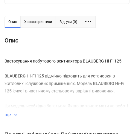
Опис
Характеристики
Відгуки (0)
Опис
Застосування побутового вентилятора BLAUBERG Hi-Fi 125
BLAUBERG Hi-Fi 125
відмінно підходить для установки в
житлових і службових приміщеннях. Модель
BLAUBERG Hi-Fi
125
існує і в настінному стельовому варіанті виконання.
Ця модель необхідна багатьом. Якщо ви хочете мати на роботі
чи вдома чисте повітря, то вам просто необхідно
купити
ще
вентилятор BLAUBERG
Hi-Fi 125
. Його можна встановлювати в
житлових приміщеннях - квартирах, будинках (
Hi-Fi 125
- це