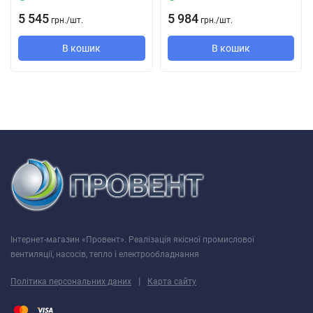
5 545
5 984
грн.
/
шт.
грн.
/
шт.
В кошик
В кошик
Інтернет-магазин «Провент». Реалізація якісної промислової
вентиляції, насосів, тепло і електрообладнання
|
Політика персональних даних
Карта сайту