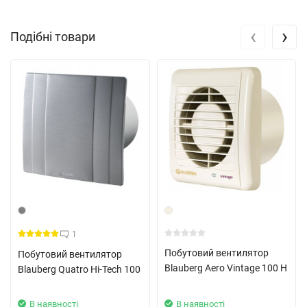
Монтується вентилятор на стіні або стелі в вентиляційному
‹
›
Подібні товари
каналі певного діаметру, що дозволяє здійснювати йому
роботу більш якісно. Приєднання моделі до стіни здійснюється
за допомогою звичайних кріпильних шурупів.
1
Побутовий вентилятор
Побутовий вентилятор
Blauberg Aero Vintage 100 H
Blauberg Quatro Hi-Tech 100
В наявності
В наявності