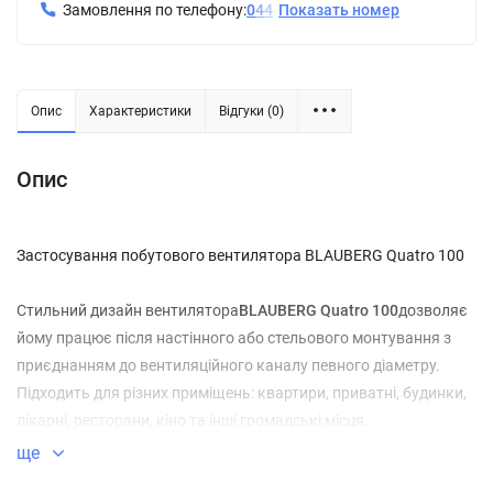
Замовлення по телефону:
0
4
4
Показать номер
Опис
Характеристики
Відгуки (0)
Опис
Застосування побутового вентилятора BLAUBERG Quatro 100
Стильний дизайн вентилятора
BLAUBERG Quatro 100
дозволяє
йому працює після настінного або стельового монтування з
приєднанням до вентиляційного каналу певного діаметру.
Підходить для різних приміщень: квартири, приватні, будинки,
лікарні, ресторани, кіно та інші громадські місця.
ще
вентилятор
BLAUBERG Quatro 100
очищає повітря і створює