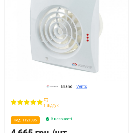
Brand:
Vents
1 Відгук
В наявності
Код:
1121385
4 665
грн.
/
шт.