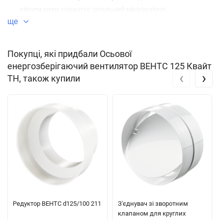
рівнем шуму гарантує ідеальний мікроклімат.
ще
Для монтажу у вентиляційні шахти або з'єднання з
повітроводами Ø100, 125, 150 мм.
Покупці, які придбали Осьової
енергозберігаючий вентилятор ВЕНТС 125 Квайт
Конструкція осьового вентилятора Вентс 125 Квайт
‹
›
ТН, також купили
Корпус і крильчатка виконані з високоякісного і міцного
пластику, стійкого до ультрафіолету.
Спеціальна аеродинамічна форма крильчатки змішаного
типу забезпечує велика витрата повітря і низький рівень
шуму.
Скорочений патрубок дозволяє встановити вентилятор в
вентиляційну шахту або приєднати до воздуховоду Ø100,
125, 150 мм.
Редуктор ВЕНТС d125/100 211
З'єднувач зі зворотним
Вентилятор обладнаний зворотним клапаном спеціальної
клапаном для круглих