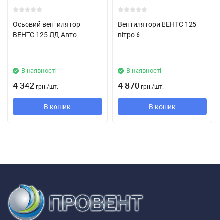
Осьовий вентилятор
Вентилятори ВЕНТС 125
ВЕНТС 125 ЛД Авто
вітро 6
В наявності
В наявності
4 342
4 870
грн.
/
шт.
грн.
/
шт.
В кошик
В кошик
Двигун осьового вентилятора Вентс 125 Квайт
Надійний двигун на шарикопідшипниках з мінімальним
енергоспоживанням від 7,5 Вт.
Підшипники не вимагають технічного обслуговування і
містять достатню кількість мастила для всього терміну
служби двигуна (більше 40 000 годин безперервної
роботи).
Двигун встановлений на гумових віброгасильних вставках