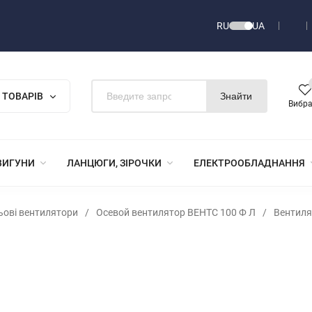
RU
UA
 ТОВАРІВ
Знайти
Вибр
ВИГУНИ
ЛАНЦЮГИ, ЗІРОЧКИ
ЕЛЕКТРООБЛАДНАННЯ
льові вентилятори
/
Осевой вентилятор ВЕНТС 100 Ф Л
/
Вентиля