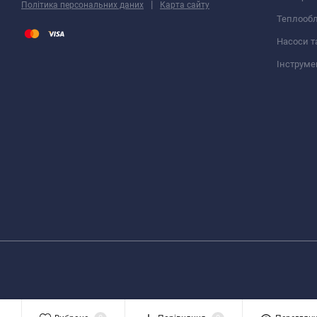
|
Політика персональних даних
Карта сайту
Теплооб
Насоси т
Інструме