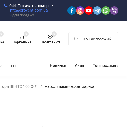
0
4
4
Показать номер
info@provent.com.ua
Відділ продажу
0
0
0
Кошик порожній
ане
Порівняння
Переглянуті
Новинки
Акції
Топ продажів
тори ВЕНТС 100 Ф Л
/
Аэродинамическая хар-ка