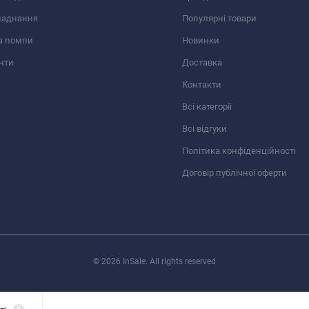
ладнання
Популярні товари
а помпи
Новинки
нти
Доставка
Контакти
Всі категорії
Всі відгуки
Політика конфіденційності
Договір публічної оферти
© 2026 InSale. All rights reserved