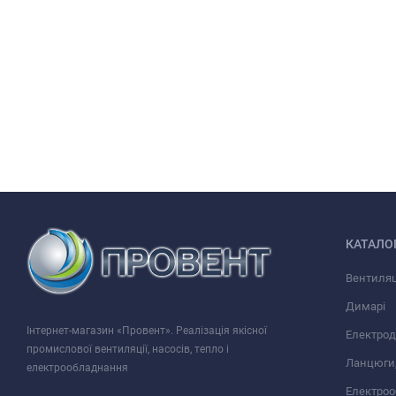
КАТАЛО
Вентиляц
Димарі
Інтернет-магазин «Провент». Реалізація якісної
Електрод
промислової вентиляції, насосів, тепло і
Ланцюги,
електрообладнання
Електро