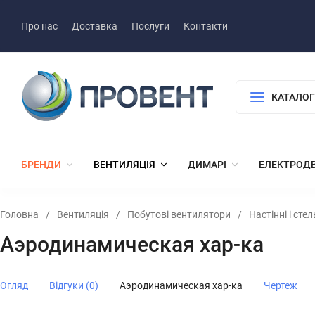
Про нас
Доставка
Послуги
Контакти
КАТАЛОГ
БРЕНДИ
ВЕНТИЛЯЦІЯ
ДИМАРІ
ЕЛЕКТРОД
Головна
/
Вентиляція
/
Побутові вентилятори
/
Настінні і сте
Аэродинамическая хар-ка
Огляд
Відгуки (0)
Аэродинамическая хар-ка
Чертеж