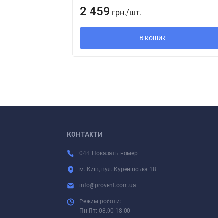
2 459
грн.
/
шт.
В кошик
КОНТАКТИ
0
4
4
Показать номер
м. Київ, вул. Куренівська 18
info@provent.com.ua
Режим роботи:
Пн-Пт: 08.00-18.00