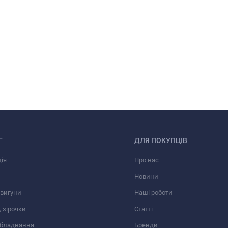
Г
ДЛЯ ПОКУПЦІВ
ія
Про нас
Новини
вигуни
Наші роботи
 зірочки
Статті
обладнання
Бренди