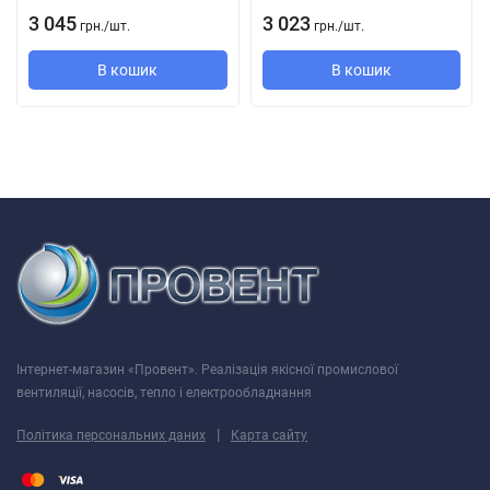
одразу по кілька одиниць до одного регулюючого
3 045
3 023
грн.
/
шт.
грн.
/
шт.
пристрою.
В кошик
В кошик
автоматичне:
За допомогою електронного блоку управління БУ-1-60
(див. Електричні приналежності). Блок управління
поставляється окремо.
За допомогою таймера "Т" (вбудований регульований
таймер затримки вимкнення дозволяє вентилятору
працювати в течії від 2 до 30 хв. Після зупинки його
вимикачем).
Інтернет-магазин «Провент». Реалізація якісної промислової
За допомогою датчика вологості і таймера "ТН" (якщо
вентиляції, насосів, тепло і електрообладнання
вологість в приміщенні перевищить встановлену на
датчику значення 60-90%, то вентилятор автоматично
|
Політика персональних даних
Карта сайту
включиться і продовжить роботу до тих пір, поки вологість
не прийде в норму; далі вентилятор відпрацьовує час,