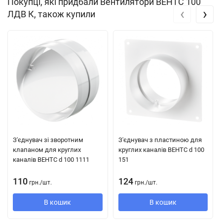
Покупці, які придбали Вентилятори ВЕНТС 100
‹
›
ЛДВ К, також купили
Конструкція осьового вентилятора ВЕНТС 100 ЛД
Сучасний дизайн і естетичний зовнішній вигляд.
Корпус і крильчатка виконані з високоякісного і міцного
АБС пластика, стійкого до ультрафіолету.
Конструкція крильчатки дозволяє підвищити ефективність
вентилятора і термін служби двигуна.
Можуть бути різні декоративні накладки для лицьовій
панелі з натурального алюмінію.
З'єднувач зі зворотним
З'єднувач з пластиною для
клапаном для круглих
круглих каналів ВЕНТС d 100
Ступінь захисту
IP 34.
каналів ВЕНТС d 100 1111
151
110
124
грн.
/
шт.
грн.
/
шт.
Двигун осьового вентилятора ВЕНТС 100 ЛД
В кошик
В кошик
Надійний двигун з низьким енергоспоживанням.