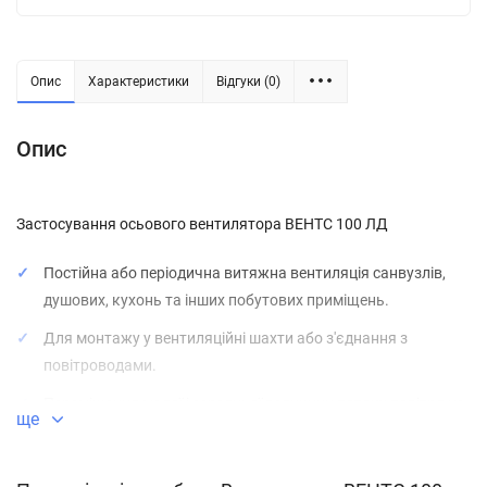
Опис
Характеристики
Відгуки (0)
Опис
Застосування осьового вентилятора ВЕНТС 100 ЛД
Постійна або періодична витяжна вентиляція санвузлів,
душових, кухонь та інших побутових приміщень.
Для монтажу у вентиляційні шахти або з'єднання з
повітроводами.
Переміщення малої і середньої величини потоку повітря на
ще
невеликі відстані при малому опорі вентиляційної системи.
Для монтажу з повітроводами
100, 125 і 150 мм.