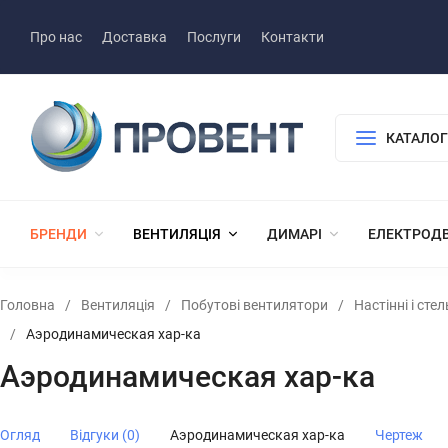
Про нас
Доставка
Послуги
Контакти
КАТАЛОГ
БРЕНДИ
ВЕНТИЛЯЦІЯ
ДИМАРІ
ЕЛЕКТРОД
Головна
/
Вентиляція
/
Побутові вентилятори
/
Настінні і сте
/
Аэродинамическая хар-ка
Аэродинамическая хар-ка
Огляд
Відгуки (0)
Аэродинамическая хар-ка
Чертеж