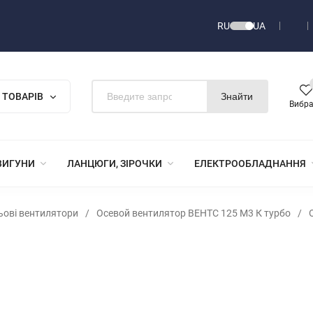
RU
UA
 ТОВАРІВ
Знайти
Вибр
ВИГУНИ
ЛАНЦЮГИ, ЗІРОЧКИ
ЕЛЕКТРООБЛАДНАННЯ
льові вентилятори
/
Осевой вентилятор ВЕНТС 125 М3 К турбо
/