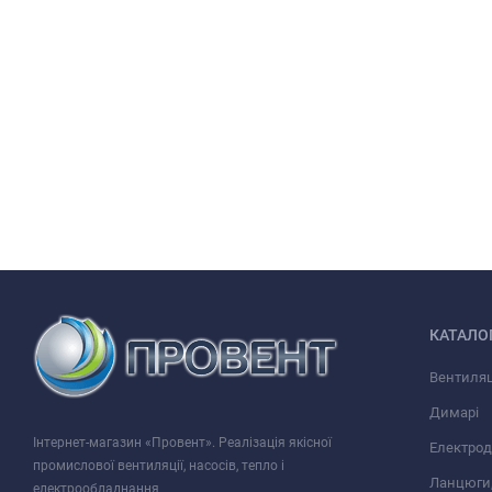
КАТАЛО
Вентиляц
Димарі
Інтернет-магазин «Провент». Реалізація якісної
Електрод
промислової вентиляції, насосів, тепло і
Ланцюги,
електрообладнання