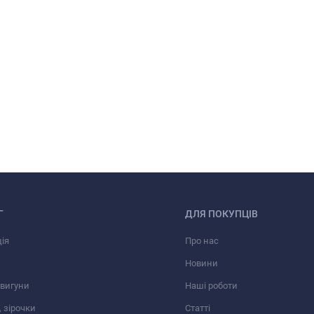
Г
ДЛЯ ПОКУПЦІВ
ія
Про нас
Новини
вигуни
Наші роботи
 зірочки
Статті