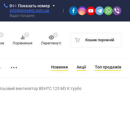
0
4
4
Показать номер
info@provent.com.ua
Відділ продажу
0
0
0
Кошик порожній
ане
Порівняння
Переглянуті
Новинки
Акції
Топ продажів
Осьовий вентилятор ВЕНТС 125 М3 К турбо