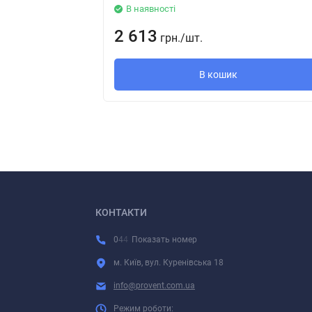
В наявності
2 613
грн.
/
шт.
В кошик
КОНТАКТИ
0
4
4
Показать номер
м. Київ, вул. Куренівська 18
info@provent.com.ua
Режим роботи: