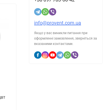
ляторы
info@provent.com.ua
Якщо у вас виникли питання при
оформленні замовлення, зверніться за
вказаними контактами.
дельно.
ии
от 2 до
60-90%,
то
матически
°
).
ДВТ
Осьовий вентилятор ВЕНТС 125 М1В
Венти
турбо
В наявності
В н