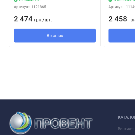
Монтажные особенности осевого вентилятора ВЕНТС 125 М3Т
Артикул::
1121865
Артикул::
1114
Вентилятор устанавливается непосредственно в проем вен
2 474
2 458
грн.
/
шт.
гр
Благодаря увеличенным размерам лицевой решетки возмо
вентиляционной шахты.
В кошик
При удалённом размещении вентиляционной шахты возмож
выходному фланцу вентилятора осуществляется при помо
Крепится к стене при помощи шурупов.
Для подключения вентилятора с двигателем низкого нап
понижающий трансформатор (например серии ТРФ 220/12-
КАТАЛО
Вентиляц