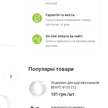
покупця
Гарантія та якість
Гарантоване повернення товару
протягом 14 днів
On-line оплата на сайті
Оплата здійснюється банківськими
 системы.
картами
Популярні товари
›
З'єднувач для круглих каналів
ВЕНТС d125 212
101
грн.
/
шт.
Амортизатор резино-