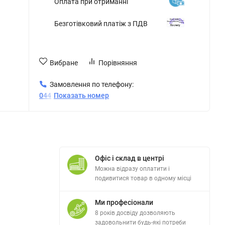
Оплата при отриманні
Безготівковий платіж з ПДВ
Вибране
Порівняння
Замовлення по телефону:
0
4
4
Показать номер
Офіс і склад в центрі
Можна відразу оплатити і
подивитися товар в одному місці
Ми професіонали
8 років досвіду дозволяють
задовольнити будь-які потреби