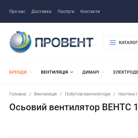
Про нас
Доставка
Послуги
Контакти
КАТАЛОГ
БРЕНДИ
ВЕНТИЛЯЦІЯ
ДИМАРІ
ЕЛЕКТРОД
Головна
/
Вентиляція
/
Побутові вентилятори
/
Настінні 
Осьовий вентилятор ВЕНТС 