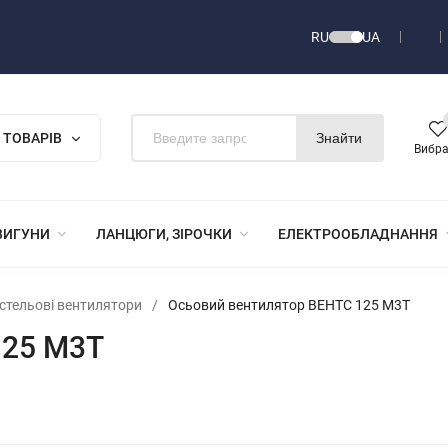
RU
UA
 ТОВАРІВ
Знайти
Вибр
ВИГУНИ
ЛАНЦЮГИ, ЗІРОЧКИ
ЕЛЕКТРООБЛАДНАННЯ
і стельові вентилятори
/
Осьовий вентилятор ВЕНТС 125 М3Т
125 М3Т