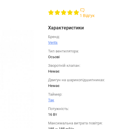
1 Відгук
Характеристики
Бренд:
Vents
Тип вентилятора:
Осьові
Зворотній клапан:
Немає
Двигун на шарикопідшипниках:
Немає
Таймер:
Так
Потужність:
16 Вт
Максимальна витрата повітря:
185 — 185 м3/ч