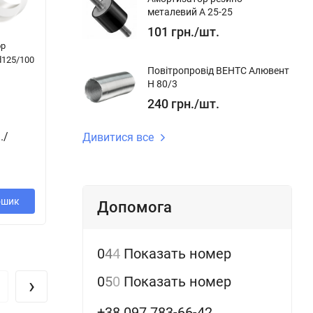
металевий А 25-25
101
грн.
/
шт.
ор
Алюмінієвий
Перемикач
Кр
d125/100
скотч ВЕНТС
швидкостей
ВЕ
Повітропровід ВЕНТС Алювент
АЛТ 050/10
ВЕНТС БУ-1-60
20
Н 80/3
240
грн.
/
шт.
138
1 914
2
.
/
грн.
/
Дивитися все
шт.
грн.
/
шт.
ш
ошик
В кошик
В кошик
Допомога
0
4
4
Показать номер
›
0
5
0
Показать номер
я не
+38 097 783-66-42