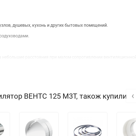
злов, душевых, кухонь и других бытовых помещений.
воздуховодами.
а небольшие расстояния при малом сопротивлении вентиляционной
‹
илятор ВЕНТС 125 М3Т, також купили
 и прочного
АБС пластика
, стойкого к ультрафиолету.
ть вентилятора и срок службы двигателя.