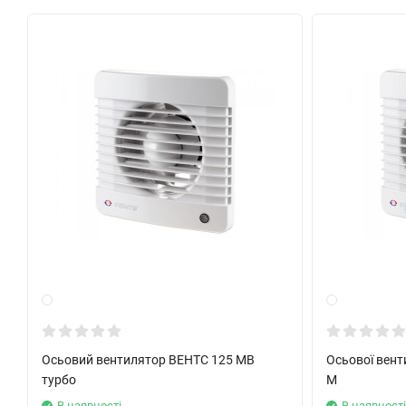
Регулировка скорости может осуществляться с помощью тири
могут подключаться сразу по несколько единиц к одному рег
Автоматическое:
При помощи электронного блока управления
БУ-1-60
(см. 
При помощи таймера
„Т“
(встроенный регулируемый тайме
30 мин.
после остановки его выключателем).
При помощи датчика влажности и таймера
„ТН“
(если вла
вентилятор автоматически включится и продолжит работу д
отрабатывает время, установленное на таймере и выключа
При помощи датчика движения и таймера
„ТР“
(если датчи
включится и продолжит работу по таймеру
от 2 до 30 мин.
Осьовий вентилятор ВЕНТС 125 МВ
Осьової вент
турбо
М
В наявності
В наявност