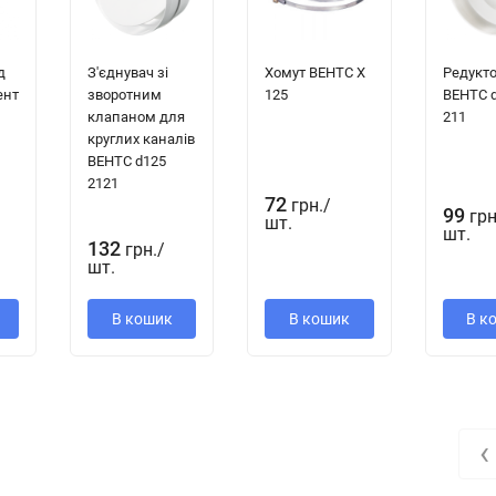
д
З'єднувач зі
Хомут ВЕНТС Х
Редукт
ент
зворотним
125
ВЕНТС 
клапаном для
211
круглих каналів
ВЕНТС d125
2121
уживания.
72
грн.
/
99
грн
шт.
шт.
132
грн.
/
шт.
В кошик
В кошик
В к
еля освещения. Выключатель в поставку не входит.
‹
ового выключателя
„B“
. При потолочном монтаже вентилятора опци