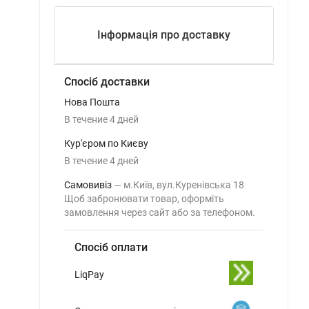
Інформація про доставку
Спосіб доставки
Нова Пошта
В течение
4
дней
Кур'єром по Києву
В течение
4
дней
Самовивіз
м.Київ, вул.Куренівська 18
Щоб забронювати товар, оформіть
замовлення через сайт або за телефоном.
Спосіб оплати
LiqPay