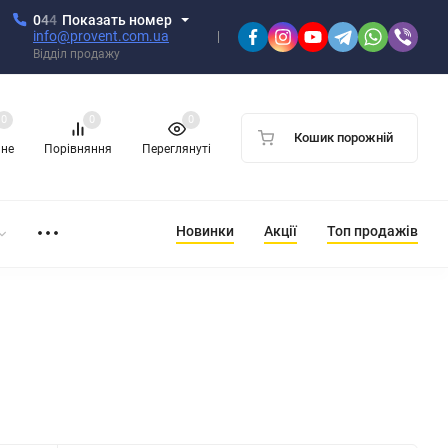
0
4
4
Показать номер
info@provent.com.ua
Відділ продажу
0
0
0
Кошик порожній
ане
Порівняння
Переглянуті
Новинки
Акції
Топ продажів