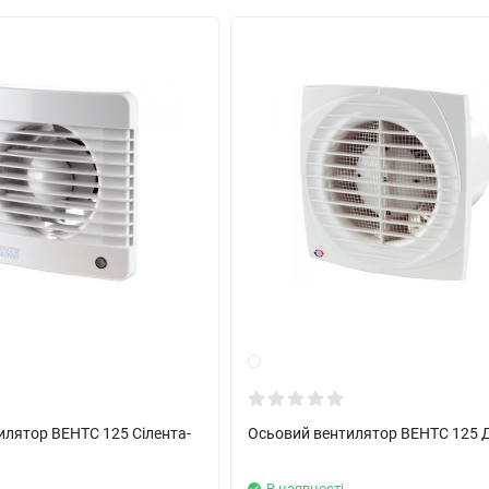
сторного регулятора (см. Электрические принадлежности). Венти
улирующему устройству.
Электрические принадлежности). Блок управления поставляется от
р задержки выключения позволяет вентилятору работать в течен
жность в помещении превысит установленную на датчике значения
о тех пор, пока влажность не придет в норму; далее вентилятор
ется).
к обнаружит движение в зоне своего действия то вентилятор авто
Дальность обнаружения
до 4 метров
, (угол обнаружения
макс. 100
илятор ВЕНТС 125 Сілента-
Осьовий вентилятор ВЕНТС 125 
і
В наявності