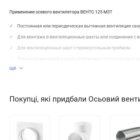
Применение осевого вентилятора ВЕНТС 125 М3Т
Постоянная или периодическая вытяжная вентиляция сану
Для монтажа в вентиляционные шахты или соединения с 
Для вентиляционных шахт с прямоугольным проёмом.
Перемещение малой и средней величины потока воздуха н
ще
Для монтажа с воздуховодами
100, 125 и 150 мм.
Конструкция осевого вентилятора ВЕНТС 125 М3Т
Покупці, які придбали Осьовий вент
Современный дизайн и эстетический внешний вид.
Корпус и крыльчатка выполнены из высококачественного
Конструкция крыльчатки позволяет повысить эффективнос
Защитная сетка от насекомых.