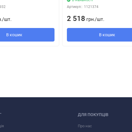
932
Артикул::
1121374
тиляционной шахты или на стену с подключением к воздуховоду.
2 518
н.
/
шт.
грн.
/
шт.
жно использование вентилятора для монтажа в прямоугольный п
В кошик
В кошик
но применение гибких воздуховодов. Присоединение воздуховода
щи хомута.
ряжения
12В к сети 220 В / 50 Гц
необходимо дополнительно приобре
25).
Г
ДЛЯ ПОКУПЦІВ
ія
Про нас