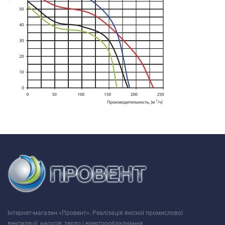
Інтернет-магазин «Провент». Реалізація якісної промислової
вентиляції, насосів, тепло і електрообладнання