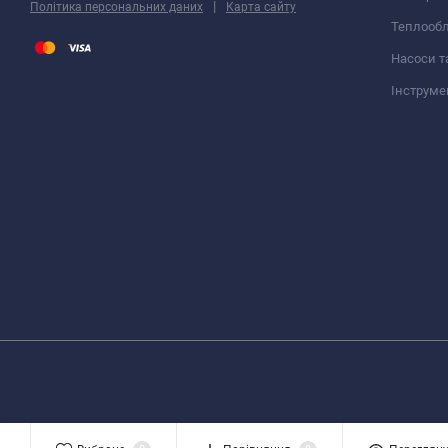
|
Політика персональних даних
Карта сайту
Теплооб
Насоси т
Інструме