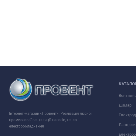
КАТАЛО
Вентиляц
Димарі
Інтернет-магазин «Провент». Реалізація якісної
Електрод
промислової вентиляції, насосів, тепло і
Ланцюги,
електрообладнання
Електро