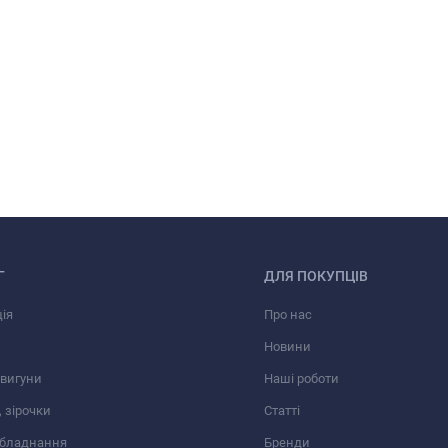
Г
ДЛЯ ПОКУПЦІВ
ія
Про нас
Новини
вигуни
Наші роботи
 зірочки
Статті
обладнання
Бренди