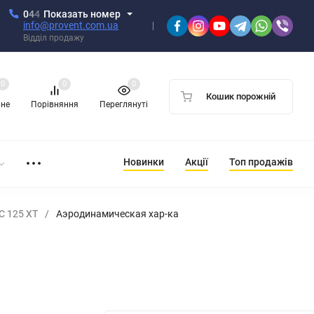
0
4
4
Показать номер
info@provent.com.ua
Відділ продажу
0
0
0
Кошик порожній
ане
Порівняння
Переглянуті
Новинки
Акції
Топ продажів
С 125 ХТ
/
Аэродинамическая хар-ка