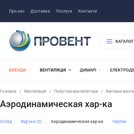
Про нас
Доставка
Послуги
Контакти
КАТАЛОГ
БРЕНДИ
ВЕНТИЛЯЦІЯ
ДИМАРІ
ЕЛЕКТРОД
Головна
/
Вентиляція
/
Побутові вентилятори
/
Витяжні вент
Аэродинамическая хар-ка
Огляд
Відгуки (0)
Аэродинамическая хар-ка
Чертеж