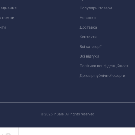
ладнання
Популярні товари
а помпи
Новинки
нти
Доставка
Контакти
Всі категорії
Всі відгуки
Політика конфіденційності
Договір публічної оферти
© 2026 InSale. All rights reserved