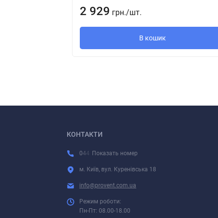
2 929
грн.
/
шт.
В кошик
КОНТАКТИ
0
4
4
Показать номер
м. Київ, вул. Куренівська 18
info@provent.com.ua
Режим роботи:
Пн-Пт: 08.00-18.00