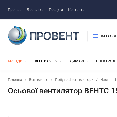
Про нас
Доставка
Послуги
Контакти
КАТАЛОГ
БРЕНДИ
ВЕНТИЛЯЦІЯ
ДИМАРІ
ЕЛЕКТРОД
Головна
/
Вентиляція
/
Побутові вентилятори
/
Настінні 
Осьової вентилятор ВЕНТС 