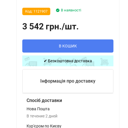
В наявності
Код:
1121907
3 542
грн.
/
шт.
В КОШИК
✔ Безкоштовна доставка
Інформація про доставку
Спосіб доставки
Нова Пошта
В течение
2
дней
Кур'єром по Києву