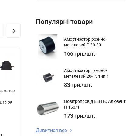
Популярні товари
›
Амортизатор резино-
металевий С 30-30
166
грн.
/
шт.
Амортизатор гумово-
металевий 20-15 тип 4
83
грн.
/
шт.
орматор
Алюмінієвий
Перемикач
З'
скотч ВЕНТС
швидкостей
пл
Повітропровід ВЕНТС Алювент
/12-25
АЛТ 050/10
ВЕНТС БУ-1-60
кр
Н 150/1
ВЕ
173
грн.
/
шт.
138
1 914
грн.
/
Дивитися все
2
т.
шт.
грн.
/
шт.