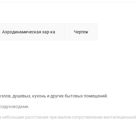
Аэродинамическая хар-ка
Чертеж
злов, душевых, кухонь и других бытовых помещений.
воздуховодами.
а небольшие расстояния при малом сопротивлении вентиляционной