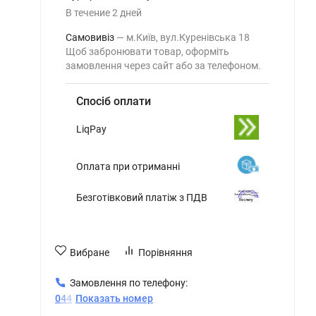
В течение
2
дней
Самовивіз
м.Київ, вул.Куренівська 18
Щоб забронювати товар, оформіть
замовлення через сайт або за телефоном.
Спосіб оплати
LiqPay
Оплата при отриманні
Безготівковий платіж з ПДВ
Вибране
Порівняння
Замовлення по телефону:
0
4
4
Показать номер