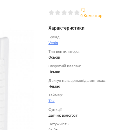
0 Коментар
Характеристики
Бренд:
Vents
Тип вентилятора:
Осьові
Зворотній клапан:
Немає
Двигун на шарикопідшипниках:
Немає
Таймер:
Так
Функції:
датчик вологості
Потужність:
24 Вт