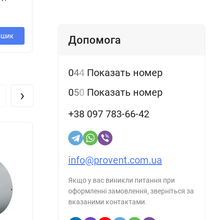
ш
ошик
В кошик
В кошик
Допомога
0
4
4
Показать номер
я не
›
0
5
0
Показать номер
+38 097 783-66-42
ляторы
info@provent.com.ua
Якщо у вас виникли питання при
дельно.
оформленні замовлення, зверніться за
вказаними контактами.
ии
от 2 до