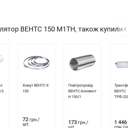
‹
илятор ВЕНТС 150 М1ТН, також купили
 и прочного
АБС пластика
, стойкого к ультрафиолету.
ть вентилятора и срок службы двигателя.
ал
Хомут ВЕНТС Х
Повітропровід
Трансф
.5
150
ВЕНТС Алювент
ВЕНТС
Н 150/1
ТРФ-220
уживания.
72
грн.
/
173
1 446
грн.
/
шт.
шт.
грн.
/
ш