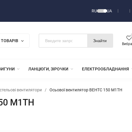
RU
UA
 ТОВАРІВ
Знайти
Вибр
ВИГУНИ
ЛАНЦЮГИ, ЗІРОЧКИ
ЕЛЕКТРООБЛАДНАННЯ
і стельові вентилятори
/
Осьової вентилятор ВЕНТС 150 М1ТН
150 М1ТН