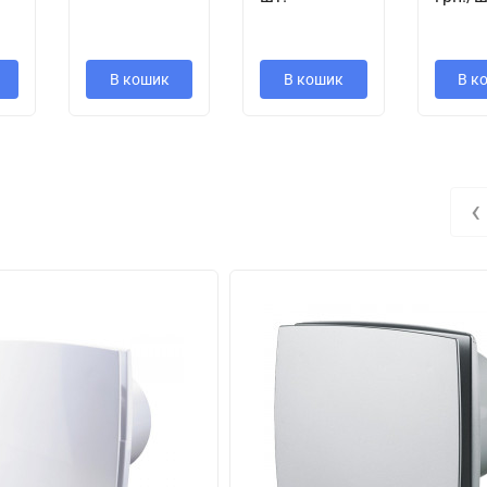
В кошик
В кошик
В к
еля освещения. Выключатель в поставку не входит.
ового выключателя
„B“
. При потолочном монтаже вентилятора опци
‹
сторного регулятора (см. Электрические принадлежности). Венти
улирующему устройству.
Электрические принадлежности). Блок управления поставляется от
р задержки выключения позволяет вентилятору работать в течен