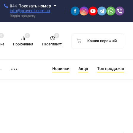
0
4
4
Показать номер
info@provent.com.ua
Відділ продажу
0
0
0
Кошик порожній
ане
Порівняння
Переглянуті
Новинки
Акції
Топ продажів