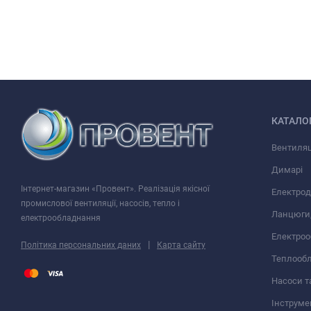
КАТАЛО
Вентиляц
Димарі
Інтернет-магазин «Провент». Реалізація якісної
Електрод
промислової вентиляції, насосів, тепло і
Ланцюги,
електрообладнання
Електро
|
Політика персональних даних
Карта сайту
Теплооб
Насоси т
Інструме