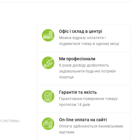
Офіс і склад в центрі
Можна відразу оплатити і
подивитися товар в одному місці
Ми професіонали
8 років досвіду дозволяють
задовольнити будь-які потреби
покупця
Гарантія та якість
Гарантоване повернення товару
протягом 14 днів
On-line оплата на сайті
 системы.
Оплата здійснюється банківськими
картами