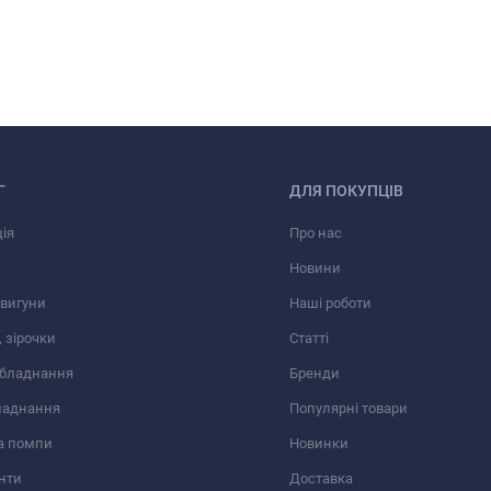
Г
ДЛЯ ПОКУПЦІВ
ія
Про нас
Новини
вигуни
Наші роботи
 зірочки
Статті
обладнання
Бренди
ладнання
Популярні товари
а помпи
Новинки
нти
Доставка