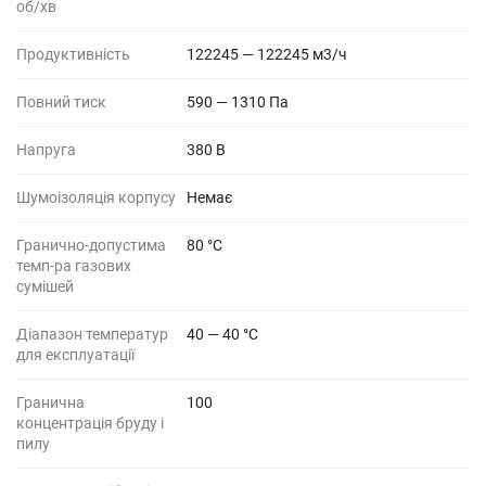
об/хв
Продуктивність
122245 — 122245 м3/ч
Повний тиск
590 — 1310 Па
Напруга
380 B
Шумоізоляція корпусу
Немає
Гранично-допустима
80 °C
темп-ра газових
сумішей
Діапазон температур
40 — 40 °C
для експлуатації
Гранична
100
концентрація бруду і
пилу