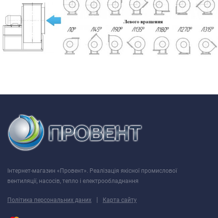
Інтернет-магазин «Провент». Реалізація якісної промислової
вентиляції, насосів, тепло і електрообладнання
|
Політика персональних даних
Карта сайту