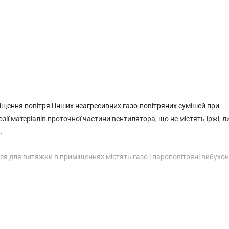
іщення повітря і інших неагресивних газо-повітряних сумішей при
ії матеріалів проточної частини вентилятора, що не містять іржі, ли
3
.
ся для витяжки в приміщеннях містять газо і пароповітряні вибухо