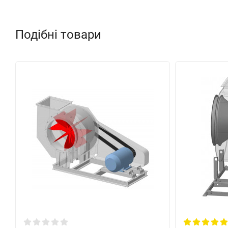
об / хв
кВт
№10
1,0
АІР 132 М6
1000
7,
Подібні товари
AІP 160 S6
11
АІР 160 М6
15
АІР 180 М6
18
АІР 180 М4
1500
30
АІР 200 М6
1000
22
Положення корпусу вентилятора