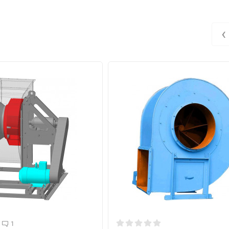
м3 / год
па
кг
5
15,5 - 30
1100 - 500
6
‹
17,5 - 35
1200 - 600
6
19,8 - 38
1500 - 750
7
,5
22 - 45
1850 - 950
7
20 - 52
2100 - 1050
7
18,2 - 48
1700 - 880
7
1