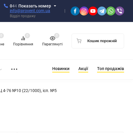
0
4
4
Показать номер
info@provent.com.ua
Відділ продажу
0
0
0
Кошик порожній
ане
Порівняння
Переглянуті
Новинки
Акції
Топ продажів
 4-76 №10 (22/1000), ісп. №5