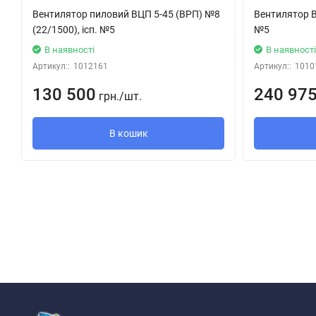
Вентилятор пиловий ВЦП 5-45 (ВРП) №8
Вентилятор В
Вид з боку всмоктування
(22/1500), ісп. №5
№5
В наявності
В наявност
Артикул::
1012161
Артикул::
1010
130 500
240 97
грн.
/
шт.
В кошик
Вентилятори ВЦ 4-76 №10 (22/1000) виготовляються відповідно
з вуглецевої сталі