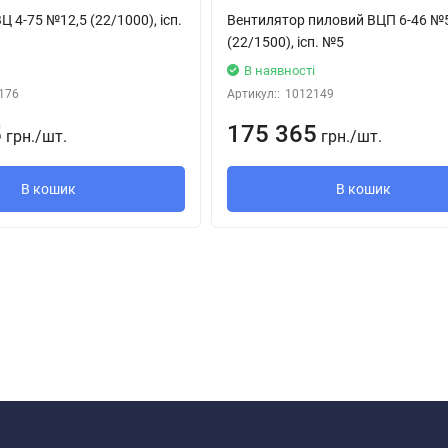
Ц 4-75 №12,5 (22/1000), ісп.
Вентилятор пиловий ВЦП 6-46 №
(22/1500), ісп. №5
і
В наявності
176
Артикул::
1012149
5
175 365
грн.
/
шт.
грн.
/
шт.
В кошик
В кошик
 до ТУ У 29.2-00909779-002-2009: