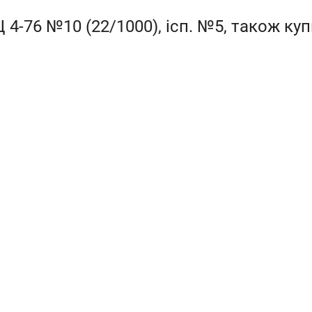
 4-76 №10 (22/1000), ісп. №5, також ку
Параметри в робочій зоні
М
в
н
тужність
продуктивність
Повний тиск