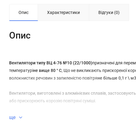
Опис
Характеристики
Відгуки (0)
Опис
Вентилятори типу ВЦ 4-76 №10 (22/1000)
призначені для перем
температурі
не вище 80 ° С
, Що не викликають прискореної короз
волокнистих речовин з запиленістю повітря
не більше 0,1 г \ м
Вентилятори, виготовлені з алюмінієвих сплавів, застосовують
або прискорюють корозію повітряні суміші.
Загальна інформація про вентиляторі ВЦ 4-76 №10 (22/1000):
ще
радіальний