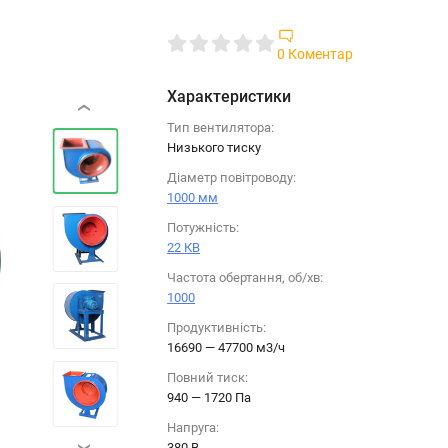
0 Коментар
Характеристики
‹
Тип вентилятора:
Низького тиску
Діаметр повітроводу:
1000 мм
Потужність:
22 КВ
Частота обертання, об/хв:
1000
Продуктивність:
16690 — 47700 м3/ч
Повний тиск:
940 — 1720 Па
Напруга:
380 B
›