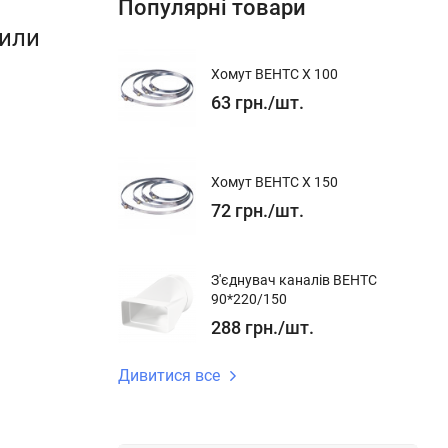
Популярні товари
пили
Хомут ВЕНТС Х 100
63
грн.
/
шт.
Хомут ВЕНТС Х 150
72
грн.
/
шт.
З'єднувач каналів ВЕНТС
90*220/150
288
грн.
/
шт.
асса
ентилятора,
Дивитися все
е более