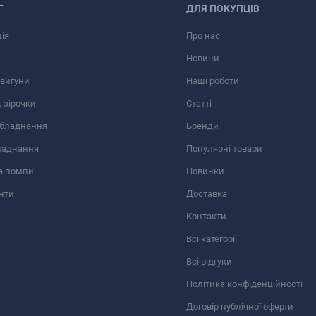
Г
ДЛЯ ПОКУПЦІВ
ія
Про нас
Новини
вигуни
Наші роботи
 зірочки
Статті
обладнання
Бренди
ладнання
Популярні товари
а помпи
Новинки
нти
Доставка
Контакти
Всі категорії
Всі відгуки
Політика конфіденційності
 4-76 №10 (22/1000)
Договір публічної оферти