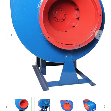
‹
›
‹
›