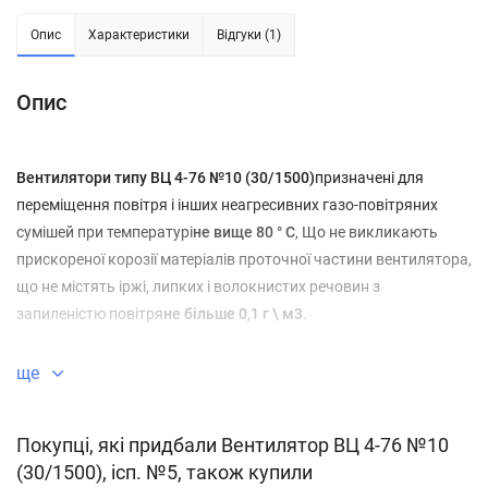
Опис
Характеристики
Відгуки (1)
Опис
Вентилятори типу ВЦ 4-76 №10 (30/1500)
призначені для
переміщення повітря і інших неагресивних газо-повітряних
сумішей при температурі
не вище 80 ° С
, Що не викликають
прискореної корозії матеріалів проточної частини вентилятора,
що не містять іржі, липких і волокнистих речовин з
запиленістю повітря
не більше 0,1 г \ м3
.
Вентилятори, виготовлені з алюмінієвих сплавів,
ще
застосовуються для витяжки в приміщеннях містять газо і
пароповітряні вибухонебезпечні або прискорюють корозію
Покупці, які придбали Вентилятор ВЦ 4-76 №10
повітряні суміші.
(30/1500), ісп. №5, також купили