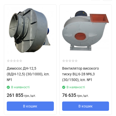
вентилятора
Dн
Типорозмір
частота
потужність
продуктивні
об / хв
кВт
м3 / год
№10
1,0
АІР 132
1000
7,5
15,5 - 30
М6
AІP 160
11
17,5 - 35
S6
Димосос ДН-12,5
Вентилятор високого
(ВДН-12,5) (30/1000), ісп.
тиску ВЦ 6-28 №6,3
АІР 160
15
19,8 - 38
№1
(30/1500), ісп. №1
М6
В наявності
В наявності
261 855
76 635
грн.
/
шт.
грн.
/
шт.
АІР 180
18,5
22 - 45
М6
В кошик
В кошик