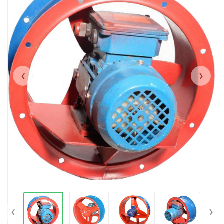
‹
›
‹
›