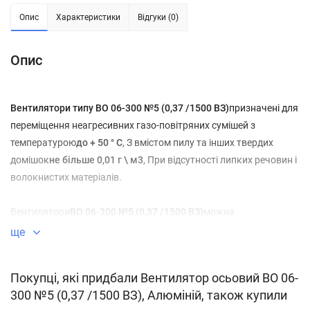
Опис
Характеристики
Відгуки (0)
Опис
Вентилятори типу ВО 06-300 №5 (0,37 /1500 ВЗ)
призначені для
переміщення неагресивних газо-повітряних сумішей з
температурою
до + 50 ° С
, З вмістом пилу та інших твердих
домішок
не більше 0,01 г \ м3
, При відсутності липких речовин і
волокнистих матеріалів.
Вентилятори
ВО 06-300 №5 (0,37 /1500 ВЗ)
можна
експлуатувати в кліматичних районах з помірним і тропічним
ще
видом клімату 1-ої і 2-ої категорії розміщення в діапазоні
температури від
-40 ° С до + 40 ° С (до + 45 ° С
для вентиляторів
Покупці, які придбали Вентилятор осьовий ВО 06-
тропічного виконання). При захисті двигуна від прямого
300 №5 (0,37 /1500 ВЗ), Алюміній, також купили
попадання сонячних променів і атмосферних опадів для