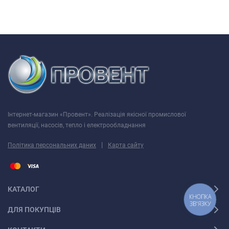
видів вибухонебезпечних газо-пароповітряних сумішей, які
не викликають прискореної корозії матеріалів вентилятора
і покриттів його проточної частини;
вентилятори
ВО 06-300 №5 (0,37 /1500 ВЗ)
складається з
наступних вузлів, які можна придбати окремо:
вентилятор осьовий ВО 06-300 №5 (0,37 /1500 ВЗ) без
Інтернет-магазин «Провент». Реалізація якісної промислової
електродвигуна;
вентиляції, насосів, тепло і електрообладнання
робоче колесо вентилятора осьового ВО 06-300 №5 (0,37
|
Політика персональних даних
Карта сайту
/1500 ВЗ);
обичайка (корпус) вентилятора ВО 06-300 №5 (0,37 /1500
ВЗ);
КАТАЛОГ
електродвигун 4ВР 63 B4 0,37 кВт 1500 об. /хв під
КНОПКА
ЗВ'ЯЗКУ
вентилятор ВО 06-300 №5 (0,37 /1500 ВЗ).
ДЛЯ ПОКУПЦІВ