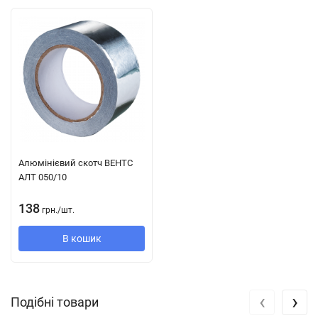
помірного клімату використовується 1-ша категорія
розміщення.
Загальна інформація про осьових вентиляторах ВО 06-300 №5
(0,37 /1500 ВЗ):
Низький тиск
циліндричний корпус
Oдностороннее всмоктування
Алюмінієвий скотч ВЕНТС
АЛТ 050/10
Напрямок обертання - праве або ліве
138
прямий привід
грн.
/
шт.
Число лопаток - 3 шт. (6 реверсивних)
В кошик
матеріал виготовлення: Алюміній
Варіація розмірів від №2,5 до №12,5
‹
›
Подібні товари