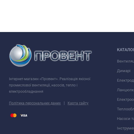
КАТАЛО
Вентиляц
Димарі
Інтернет-магазин «Провент». Реалізація якісної
Електрод
промислової вентиляції, насосів, тепло і
Ланцюги,
електрообладнання
Електро
|
Політика персональних даних
Карта сайту
Теплооб
Насоси т
Інструме