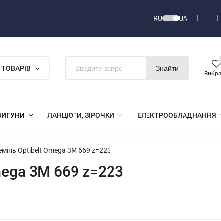
RU
UA
 ТОВАРІВ
Знайти
Вибр
ВИГУНИ
ЛАНЦЮГИ, ЗІРОЧКИ
ЕЛЕКТРООБЛАДНАННЯ
емінь Optibelt Omega 3M 669 z=223
mega 3M 669 z=223