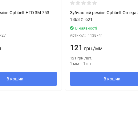
мінь Optibelt HTD 3M 753
Зубчастий ремінь Optibelt Omega
1863 z=621
і
В наявності
727
Артикул::
1138741
121
м
грн.
/
мм
121
грн.
/
шт.
1 мм
=
1
шт.
В кошик
В кошик