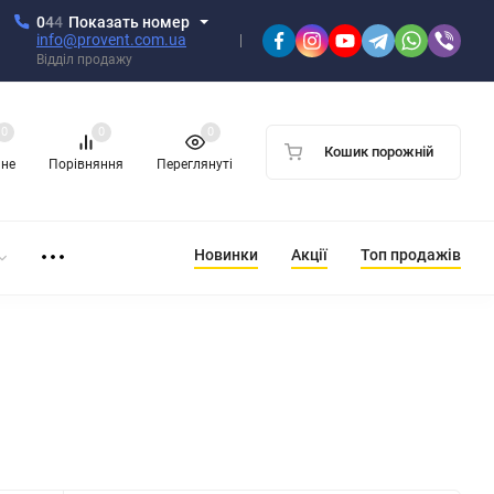
0
4
4
Показать номер
info@provent.com.ua
Відділ продажу
0
0
0
Кошик порожній
ане
Порівняння
Переглянуті
Новинки
Акції
Топ продажів