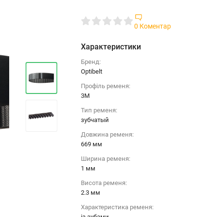
0 Коментар
Характеристики
Бренд:
Optibelt
Профіль ременя:
3M
Тип ременя:
зубчатый
Довжина ременя:
669 мм
Ширина ременя:
1 мм
Висота ременя:
2.3 мм
Характеристика ременя:
із зубами