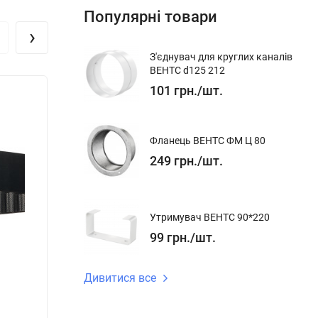
Популярні товари
›
З'єднувач для круглих каналів
ВЕНТС d125 212
101
грн.
/
шт.
Фланець ВЕНТС ФМ Ц 80
249
грн.
/
шт.
Утримувач ВЕНТС 90*220
99
грн.
/
шт.
Дивитися все