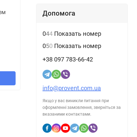
Зубча
неопр
Допомога
 3M
Зубчастий ремінь Optibelt Omega 3M
1062 z=354
В наявності
В н
0
4
4
Показать номер
Артикул::
1138735
Артику
0
5
0
Показать номер
68
91
грн.
/
мм
68
грн.
/
шт.
912
гр
+38 097 783-66-42
1 мм
=
1
шт.
1 пог. 
В кошик
info@provent.com.ua
Якщо у вас виникли питання при
оформленні замовлення, зверніться за
вказаними контактами.