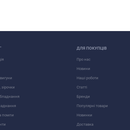
Г
ДЛЯ ПОКУПЦІВ
ія
Про нас
Новини
вигуни
Наші роботи
 зірочки
Статті
обладнання
Бренди
ладнання
Популярні товари
а помпи
Новинки
нти
Доставка