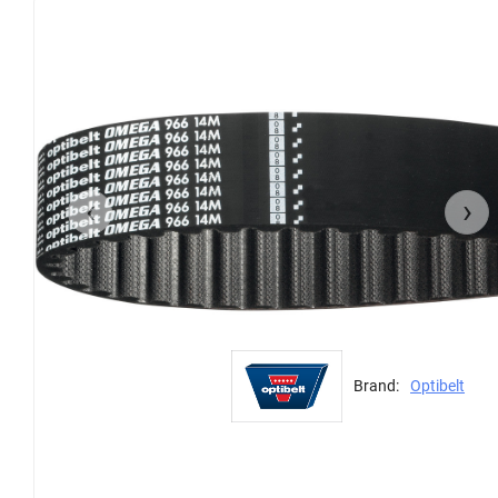
‹
›
Brand:
Optibelt