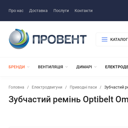
Про нас
Доставка
Послуги
Контакти
КАТАЛОГ
БРЕНДИ
ВЕНТИЛЯЦІЯ
ДИМАРІ
ЕЛЕКТРОД
Головна
/
Електродвигуни
/
Приводні паси
/
Зубчастий р
Зубчастий ремінь Optibelt O