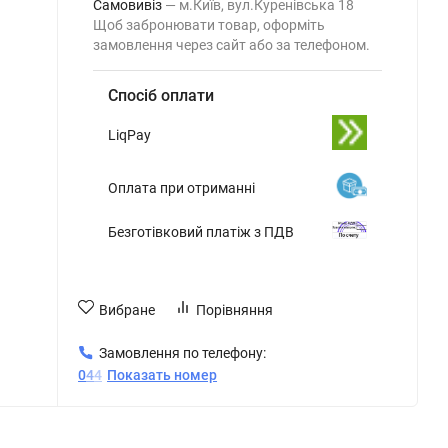
Самовивіз
м.Київ, вул.Куренівська 18
Щоб забронювати товар, оформіть
замовлення через сайт або за телефоном.
Спосіб оплати
LiqPay
Оплата при отриманні
Безготівковий платіж з ПДВ
Вибране
Порівняння
Замовлення по телефону:
0
4
4
Показать номер