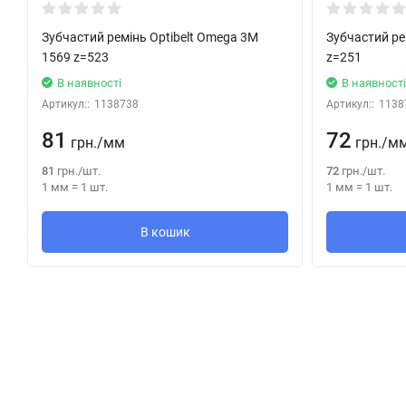
Зубчастий ремінь Optibelt Omega 3M
Зубчастий ре
1569 z=523
z=251
В наявності
В наявност
Артикул::
1138738
Артикул::
1138
81
72
грн.
/
мм
грн.
/
м
81
грн.
/
шт.
72
грн.
/
шт.
1 мм
=
1
шт.
1 мм
=
1
шт.
В кошик