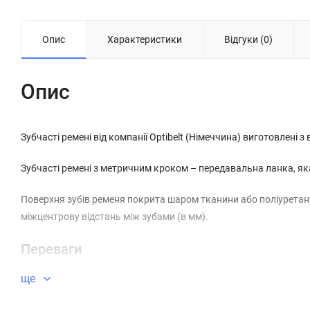
Опис
Характеристики
Відгуки (0)
Опис
Зубчасті ремені від компанії Optibelt (Німеччина) виготовлені з
Зубчасті ремені з метричним кроком – передавальна ланка, як
Поверхня зубів ременя покрита шаром тканини або поліуретану
міжцентрову відстань між зубами (в мм).
Переваги
ще
мале навантаження на підшипники;
висока надійність у порівнянні з іншими аналогами;