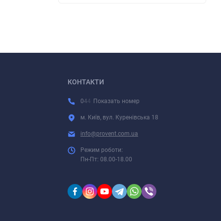
КОНТАКТИ
0
4
4
Показать номер
м. Київ, вул. Куренівська 18
info@provent.com.ua
Режим роботи:
Пн-Пт: 08.00-18.00