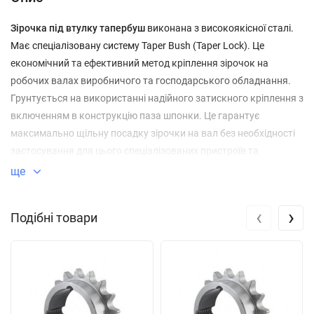
Зірочка під втулку тапербуш
виконана з високоякісної сталі.
Має спеціалізовану систему Taper Bush (Taper Lock). Це
економічний та ефективний метод кріплення зірочок на
робочих валах виробничого та господарського обладнання.
Грунтується на використанні надійного затискного кріплення з
включенням в конструкцію паза шпонки. Це гарантує
максимально щільну посадку зірочки на вал без необхідності
застосування для цього спеціалізованих пристроїв та
інструментів.
ще
‹
›
Подібні товари