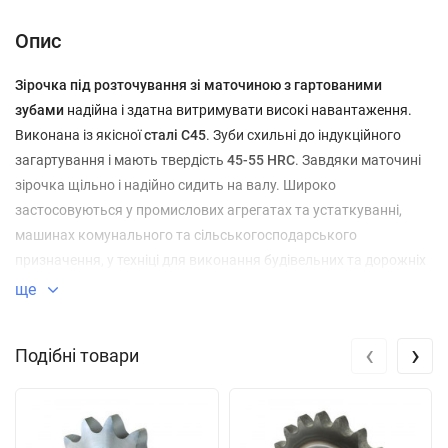
Опис
Зірочка під розточування зі маточиною з гартованими
зубами
надійна і здатна витримувати високі навантаження.
Виконана із якісної
сталі С45
. Зуби схильні до індукційного
загартування і мають твердість
45-55 HRC
. Завдяки маточині
зірочка щільно і надійно сидить на валу. Широко
застосовуються у промислових агрегатах та устаткуванні,
машинах комунального та сільськогосподарського
призначення, у техніці для виконання будівельних та дорожніх
робіт, а також в інших механізмах та вузлах, де
ще
використовуються ланцюгові передачі.
‹
›
Подібні товари