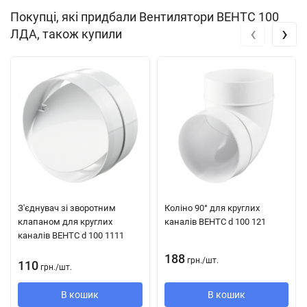
Для монтажу з повітроводами
100, 125 і 150 мм.
Покупці, які придбали Вентилятори ВЕНТС 100
‹
›
ЛДА, також купили
Конструкція осьового вентилятора ВЕНТС 100 ЛД
Сучасний дизайн і естетичний зовнішній вигляд.
Корпус і крильчатка виконані з високоякісного і міцного
АБС пластика, стійкого до ультрафіолету.
Конструкція крильчатки дозволяє підвищити ефективність
вентилятора і термін служби двигуна.
Можуть бути різні декоративні накладки для лицьовій
панелі з натурального алюмінію.
З'єднувач зі зворотним
Коліно 90° для круглих
клапаном для круглих
каналів ВЕНТС d 100 121
Ступінь захисту
IP 34.
каналів ВЕНТС d 100 1111
188
грн.
/
шт.
110
грн.
/
шт.
Двигун осьового вентилятора ВЕНТС 100 ЛД
В кошик
В кошик