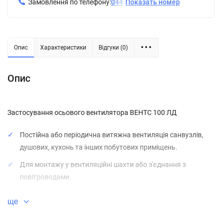
Замовлення по телефону:
0
4
4
Показать номер
Опис
Характеристики
Відгуки (0)
Опис
Застосування осьового вентилятора ВЕНТС 100 ЛД
Постійна або періодична витяжна вентиляція санвузлів,
душових, кухонь та інших побутових приміщень.
Для монтажу у вентиляційні шахти або з'єднання з
повітроводами.
Переміщення малої і середньої величини потоку повітря на
ще
невеликі відстані при малому опорі вентиляційної системи.