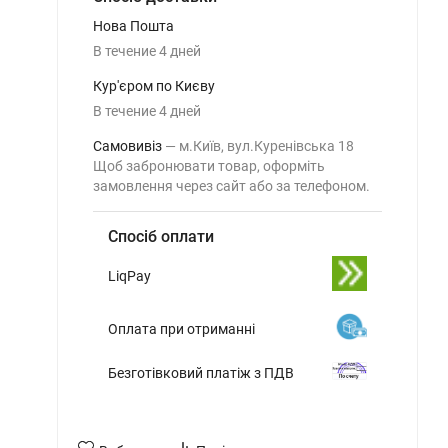
Нова Пошта
В течение
4
дней
Кур'єром по Києву
В течение
4
дней
Самовивіз
м.Київ, вул.Куренівська 18
Щоб забронювати товар, оформіть
замовлення через сайт або за телефоном.
Спосіб оплати
LiqPay
Оплата при отриманні
Безготівковий платіж з ПДВ