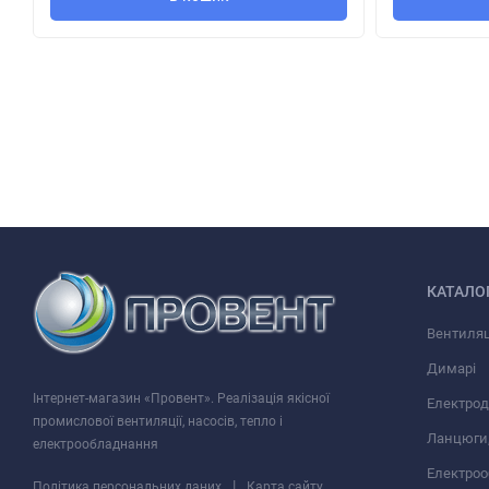
Крепится к стене при помощи шурупов.
Может использоваться для потолочного монтажа.
Укороченный патрубок длиной
92 мм.
Для удобного монта
Для подключения вентилятора с двигателем низкого нап
понижающий трансформатор (например серии ТРФ 220/12-
КАТАЛО
Вентиляц
Димарі
Інтернет-магазин «Провент». Реалізація якісної
Електрод
промислової вентиляції, насосів, тепло і
Ланцюги,
електрообладнання
Електро
|
Політика персональних даних
Карта сайту