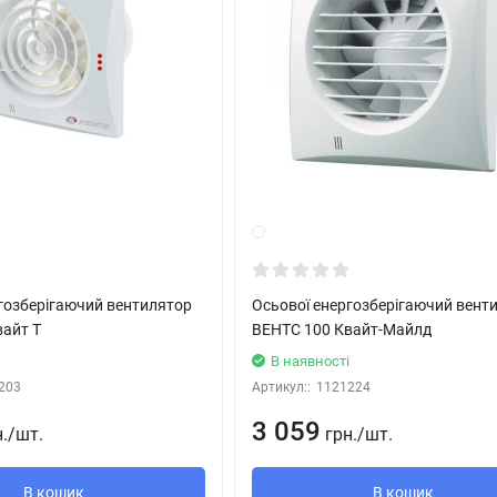
Электрические принадлежности). Блок управления поставляется от
р задержки выключения позволяет вентилятору работать в течен
жность в помещении превысит установленную на датчике значения
о тех пор, пока влажность не придет в норму; далее вентилятор
ется).
к обнаружит движение в зоне своего действия то вентилятор авто
Дальность обнаружения
до 4 метров
, (угол обнаружения
макс. 100
гозберігаючий вентилятор
Осьової енергозберігаючий вент
вайт Т
ВЕНТС 100 Квайт-Майлд
Т
і
В наявності
203
Артикул::
1121224
нтиляционной шахты.
3 059
н.
/
шт.
грн.
/
шт.
но использование гибких воздуховодов. Присоединение воздухов
щи хомута.
В кошик
В кошик