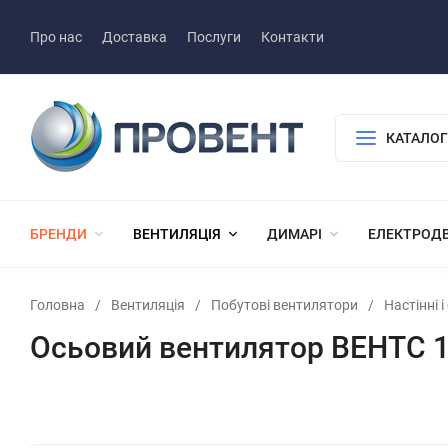
Про нас
Доставка
Послуги
Контакти
КАТАЛОГ
БРЕНДИ
ВЕНТИЛЯЦІЯ
ДИМАРІ
ЕЛЕКТРОД
Головна
/
Вентиляція
/
Побутові вентилятори
/
Настінні 
Осьовий вентилятор ВЕНТС 