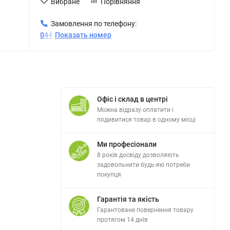
Вибране
Порівняння
Замовлення по телефону:
0
4
4
Показать номер
Офіс і склад в центрі
Можна відразу оплатити і
подивитися товар в одному місці
Ми професіонали
8 років досвіду дозволяють
задовольнити будь-які потреби
покупця
Гарантія та якість
Гарантоване повернення товару
протягом 14 днів