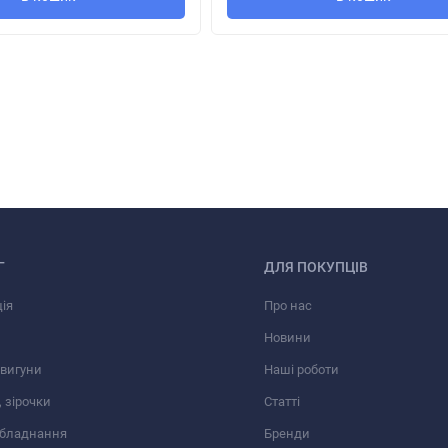
жа в стены и перекрытия толщиной
до 100 мм.
ряжения
12В к сети 220 В / 50 Гц
необходимо дополнительно приобре
25).
Г
ДЛЯ ПОКУПЦІВ
ія
Про нас
Новини
вигуни
Наші роботи
 зірочки
Статті
обладнання
Бренди