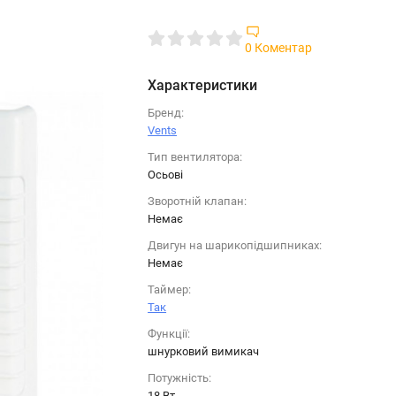
0 Коментар
Характеристики
Бренд:
Vents
Тип вентилятора:
Осьові
Зворотній клапан:
Немає
Двигун на шарикопідшипниках:
Немає
Таймер:
Так
Функції:
шнурковий вимикач
Потужність:
18 Вт