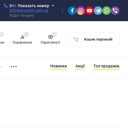
0
4
4
Показать номер
info@provent.com.ua
Відділ продажу
0
0
0
Кошик порожній
ане
Порівняння
Переглянуті
Новинки
Акції
Топ продажів