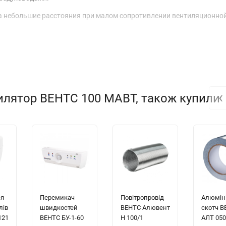
а небольшие расстояния при малом сопротивлении вентиляционной
‹
тилятор ВЕНТС 100 МАВТ, також купили
 и прочного
АБС пластика
, стойкого к ультрафиолету.
ть вентилятора и срок службы двигателя.
ечивает плавное открывание и закрывание автоматических жалюз
ля
Перемикач
Повітропровід
Алюмін
лів
швидкостей
ВЕНТС Алювент
скотч 
121
ВЕНТС БУ-1-60
Н 100/1
АЛТ 050