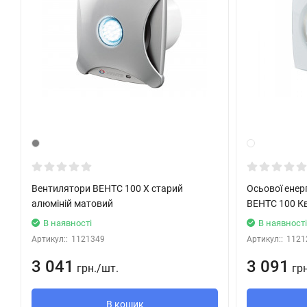
Автоматическое:
При помощи электронного блока управления
БУ-1-60
(см. 
При помощи таймера
„Т“
(встроенный регулируемый тайме
30 мин.
после остановки его выключателем).
При помощи датчика влажности и таймера
„ТН“
(если вла
вентилятор автоматически включится и продолжит работу д
отрабатывает время, установленное на таймере и выключа
При помощи датчика движения и таймера
„ТР“
(если датчи
включится и продолжит работу по таймеру
от 2 до 30 мин.
Вентилятори ВЕНТС 100 Х старий
Осьової енер
алюміній матовий
ВЕНТС 100 К
Монтажные особенности осевого вентилятора ВЕНТС 100 МАВ
В наявності
В наявност
Артикул::
1121349
Артикул::
1121
Вентилятор устанавливается непосредственно в проем ве
3 041
3 091
грн.
/
шт.
гр
При удалённом размещении вентиляционной шахты возмож
выходному фланцу вентилятора осуществляется при помо
В кошик