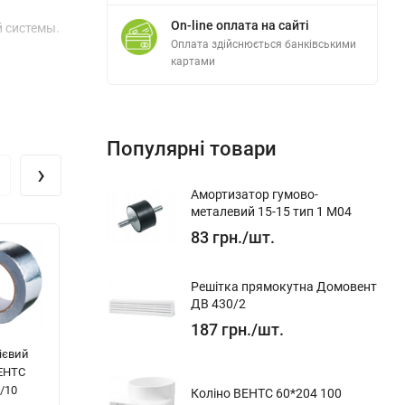
On-line оплата на сайті
 системы.
Оплата здійснюється банківськими
картами
Популярні товари
›
Амортизатор гумово-
металевий 15-15 тип 1 M04
83
грн.
/
шт.
и,
Решітка прямокутна Домовент
ДВ 430/2
187
грн.
/
шт.
ієвий
З'єднувач з
Круглий канал
З'
ВЕНТС
пластиною для
ВЕНТС d100/0.5
кр
/10
круглих каналів
1005
ВЕ
Коліно ВЕНТС 60*204 100