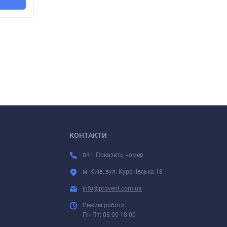
сти
КОНТАКТИ
0
4
4
Показать номер
м. Київ, вул. Куренівська 18
info@provent.com.ua
Режим роботи:
Пн-Пт: 08.00-18.00