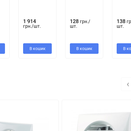
уживания.
1 914
128
138
грн.
/
гр
грн.
/
шт.
шт.
шт.
В кошик
В кошик
В к
еля освещения. Выключатель в поставку не входит.
‹
ового выключателя
„B“
. При потолочном монтаже вентилятора опци
сторного регулятора (см. Электрические принадлежности). Венти
улирующему устройству.