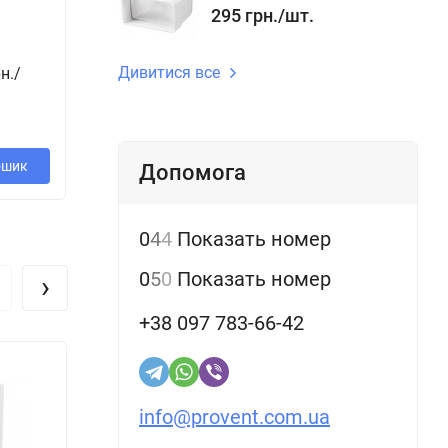
ВЕНТС d 100 151
295
грн.
/
шт.
214
8
Дивитися все
н.
/
грн.
/
124
грн.
/
шт.
ш
шт.
ошик
В кошик
В кошик
Допомога
0
4
4
Показать номер
0
5
0
Показать номер
›
я не
+38 097 783-66-42
ляторы
info@provent.com.ua