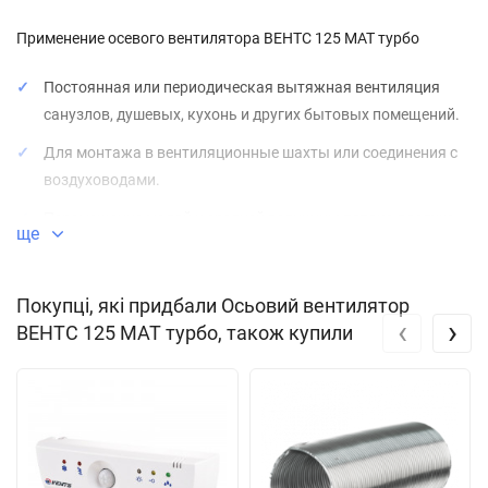
Применение осевого вентилятора ВЕНТС 125 МАТ турбо
Постоянная или периодическая вытяжная вентиляция
санузлов, душевых, кухонь и других бытовых помещений.
Для монтажа в вентиляционные шахты или соединения с
воздуховодами.
Перемещение малой и средней величины потока воздуха
ще
на небольшие расстояния при малом сопротивлении
вентиляционной системы.
Покупці, які придбали Осьовий вентилятор
Для монтажа с воздуховодами
100, 125 и 150 мм.
‹
›
ВЕНТС 125 МАТ турбо, також купили
Конструкция осевого вентилятора ВЕНТС 125 МАТ турбо
Современный дизайн и эстетический внешний вид.
Корпус и крыльчатка выполнены из высококачественного