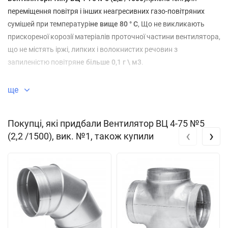
переміщення повітря і інших неагресивних газо-повітряних
сумішей при температурі
не вище 80 ° С
, Що не викликають
прискореної корозії матеріалів проточної частини вентилятора,
що не містять іржі, липких і волокнистих речовин з
запиленістю повітря
не більше 0,1 г \ м3
.
Вентилятори, виготовлені з алюмінієвих сплавів,
ще
застосовуються для витяжки в приміщеннях містять газо і
пароповітряні вибухонебезпечні або прискорюють корозію
Покупці, які придбали Вентилятор ВЦ 4-75 №5
повітряні суміші.
‹
›
(2,2 /1500), вик. №1, також купили
Загальна інформація про вентиляторі ВЦ 4-75 №5 (2,2 /1500):
радіальний
низького тиску
одностороннє всмоктування
Спіральний поворотний корпус