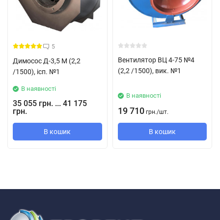
№5
Зменшений діаметр робочого колеса
0,9
АІР 71 А6
1000
0,37
5
Вентилятор ВЦ 4-75 №4
Димосос Д-3,5 М (2,2
АІР 71 В6
0,55
(2,2 /1500), вик. №1
/1500), ісп. №1
В наявності
В наявності
35 055 грн. ... 41 175
АІР 80 А4
1500
1,1
19 710
грн.
грн.
/
шт.
В кошик
В кошик
АІР 80 В4
1,5
0,95
АІР 71 В6
1000
0,55
АІР 80 А4
1500
1,1