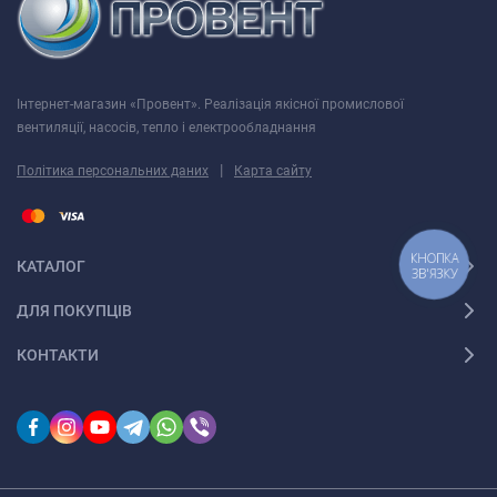
АІР 80 В4
1,5
Інтернет-магазин «Провент». Реалізація якісної промислової
вентиляції, насосів, тепло і електрообладнання
АІР 90 L4
2,2
|
Політика персональних даних
Карта сайту
Номінальний діаметр робочого колеса
КНОПКА
КАТАЛОГ
ЗВ'ЯЗКУ
1,0
АІР 71 В6
1000
0,55
ДЛЯ ПОКУПЦІВ
КОНТАКТИ
АІР 71 А6
0,37
АІР 80 А6
0,75