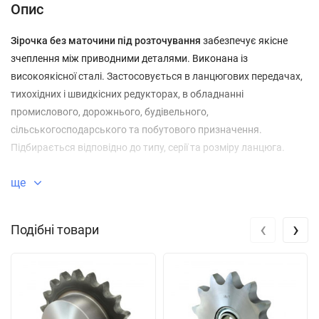
Опис
Зірочка без маточини під розточування
забезпечує якісне
зчеплення між приводними деталями. Виконана із
високоякісної сталі. Застосовується в ланцюгових передачах,
тихохідних і швидкісних редукторах, в обладнанні
промислового, дорожнього, будівельного,
сільськогосподарського та побутового призначення.
Підбирається відповідно до типу, серії та розміру ланцюга.
ще
‹
›
Подібні товари