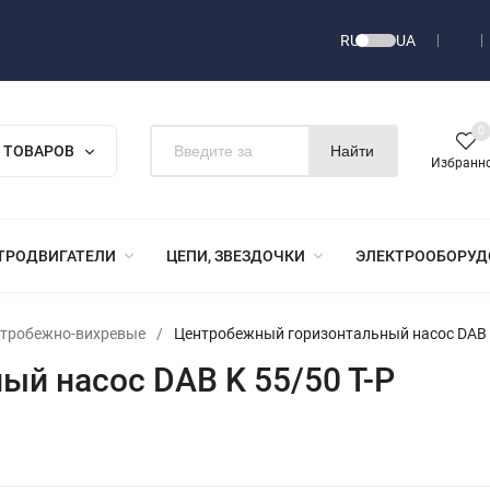
RU
UA
0
 ТОВАРОВ
Найти
Избранн
ТРОДВИГАТЕЛИ
ЦЕПИ, ЗВЕЗДОЧКИ
ЭЛЕКТРООБОРУД
нтробежно-вихревые
/
Центробежный горизонтальный насос DAB K
й насос DAB K 55/50 T-P