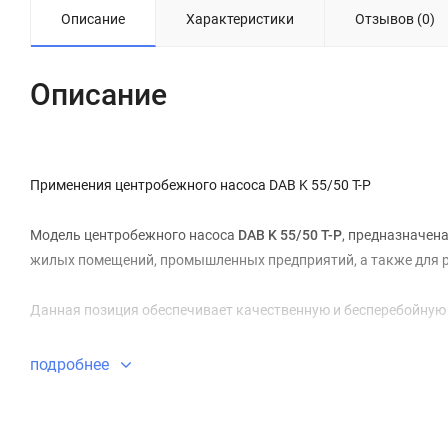
Описание
Характеристики
Отзывов (0)
Описание
Применения центробежного насоса DAB K 55/50 T-P
Модель центробежного насоса
DAB K 55/50 T-P
, предназначен
жилых помещений, промышленных предприятий, а также для р
Данная позиция обеспечивает качественную и бесперебойную
Центробежный насос отвечает высоким стандартам Европейско
подробнее
протяжении длительного времени.
Конструкция центробежного насоса DAB K 55/50 T-P