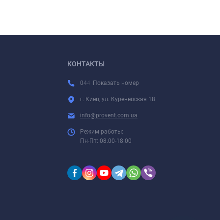
КОНТАКТЫ
0
4
4
Показать номер
г. Киев, ул. Куреневская 18
info@provent.com.ua
Режим работы:
Пн-Пт: 08.00-18.00
DNM
1"G