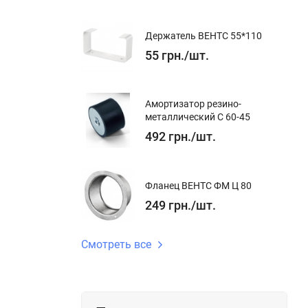
Держатель ВЕНТС 55*110
55
грн.
/
шт.
 исключая
Амортизатор резино-
металлический С 60-45
492
грн.
/
шт.
одой.
Фланец ВЕНТС ФМ Ц 80
249
грн.
/
шт.
Смотреть все
идёт его