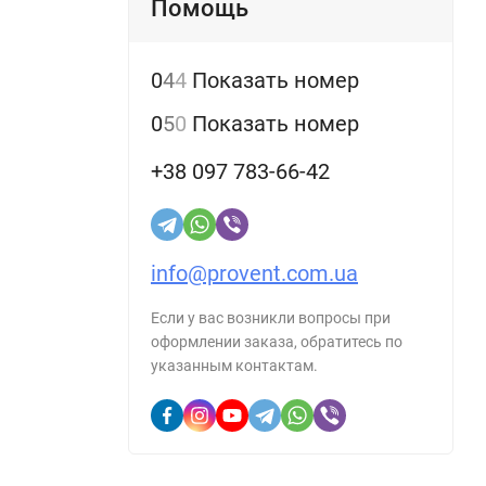
Помощь
зок.
0
4
4
Показать номер
0
5
0
Показать номер
но
+38 097 783-66-42
та
info@provent.com.ua
Если у вас возникли вопросы при
оформлении заказа, обратитесь по
указанным контактам.