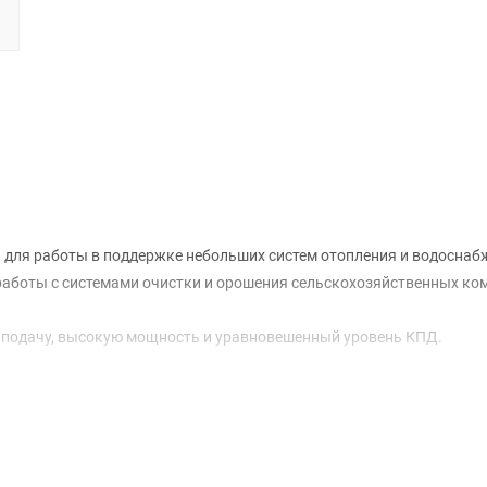
а для работы в поддержке небольших систем отопления и водоснаб
аботы с системами очистки и орошения сельскохозяйственных ко
 подачу, высокую мощность и уравновешенный уровень КПД.
го качества, по доступной цене и гарантирует отлаженную работу