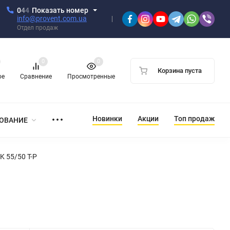
0
4
4
Показать номер
info@provent.com.ua
Отдел продаж
0
0
Корзина пуста
ое
Сравнение
Просмотренные
Новинки
Акции
Топ продаж
ОВАНИЕ
 55/50 T-P