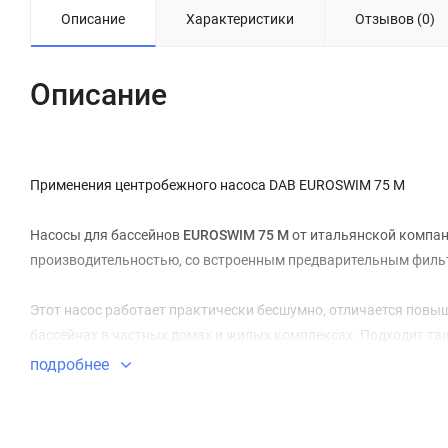
Описание
Характеристики
Отзывов (0)
Описание
Применения центробежного насоса DAB EUROSWIM 75 M
Насосы для бассейнов
EUROSWIM 75 M
от итальянской компа
производительностью, со встроенным предварительным фильт
Этот насос работает практически бесшумно, отличается повы
бассейнах в частных домах и жилых комплексах. Подходит та
жидкостей, в рыбных хозяйствах, в сельском хозяйстве и про
подробнее
Преимущества центробежного насоса DAB EUROSWIM 75 M