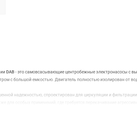
нии
DAB
- это самовсасывающие центробежные электронасосы с в
ром с большой емкостью. Двигатель полностью изолирован от во
шенной надежностью, спроектирован для циркуляции и фильтрации
кже для особых применений, где требуется перекачивание агрессив
мышленности.