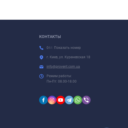
КОНТАКТЫ
0
4
4
Показать номер
г. Киев, ул. Куреневская 18
info@provent.com.ua
Режим работы:
Пн-Пт: 08.00-18.00
DNM
2"