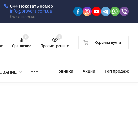
0
4
4
Показать номер
info@provent.com.ua
Отдел продаж
0
0
Корзина пуста
ое
Сравнение
Просмотренные
Новинки
Акции
Топ продаж
ОВАНИЕ