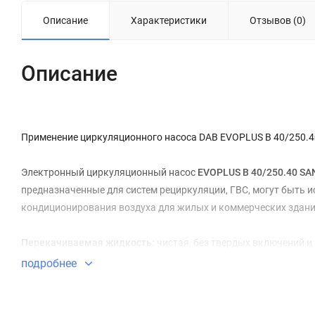
Описание
Характеристики
Отзывов (0)
Описание
Применение циркуляционного насоса DAB EVOPLUS B 40/250.4
Электронный циркуляционный насос
EVOPLUS B 40/250.40 SA
предназначенные для систем рециркуляции, ГВС, могут быть и
кондиционирования воздуха для жилых и коммерческих здани
Перекачиваемая жидкость:
чистая, без твердых включений и
аналогичная воде (макс. содержание гликоля 30%).
подробнее
Маркировка DAB EVOPLUS B 40/250.40 SAN M