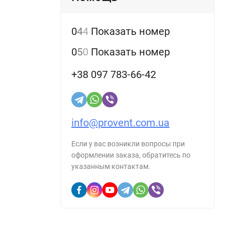
0
4
4
Показать номер
ванием.
ART
0
5
0
Показать номер
+38 097 783-66-42
ост в
info@provent.com.ua
Если у вас возникли вопросы при
оформлении заказа, обратитесь по
указанным контактам.