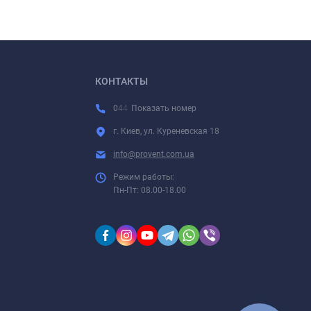
жавеющей
КОНТАКТЫ
0
4
4
Показать номер
г. Киев, ул. Куреневская 18
info@provent.com.ua
Режим работы:
Пн-Пт: 08.00-18.00