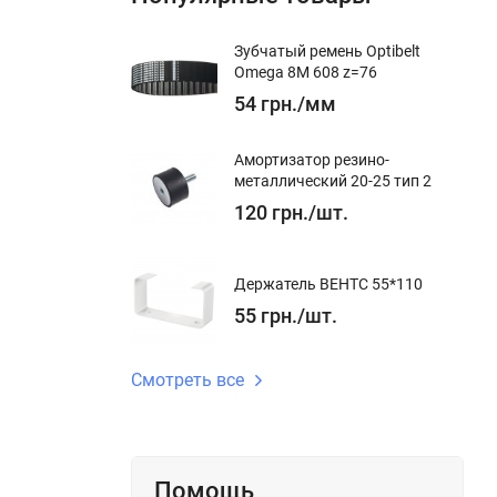
M
Зубчатый ремень Optibelt
Omega 8M 608 z=76
54
грн.
/
мм
7
Амортизатор резино-
металлический 20-25 тип 2
120
грн.
/
шт.
Держатель ВЕНТС 55*110
55
грн.
/
шт.
Смотреть все
жим
Помощь