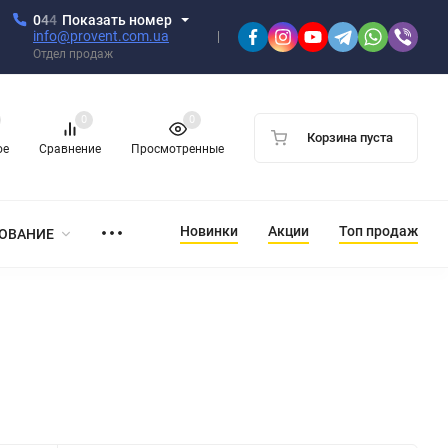
0
4
4
Показать номер
info@provent.com.ua
Отдел продаж
0
0
Корзина пуста
ое
Сравнение
Просмотренные
Новинки
Акции
Топ продаж
ОВАНИЕ