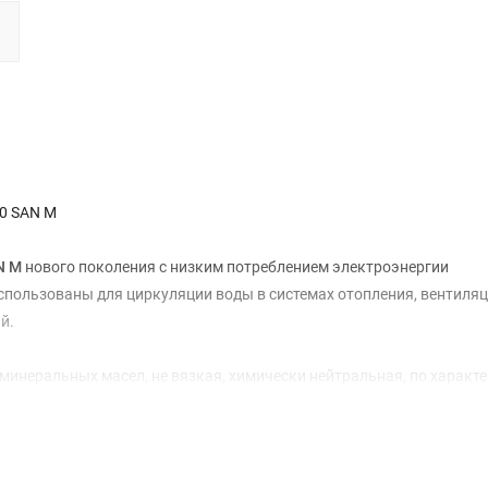
0 SAN M
N M
нового поколения с низким потреблением электроэнергии
спользованы для циркуляции воды в системах отопления, вентиляц
й.
 минеральных масел, не вязкая, химически нейтральная, по характ