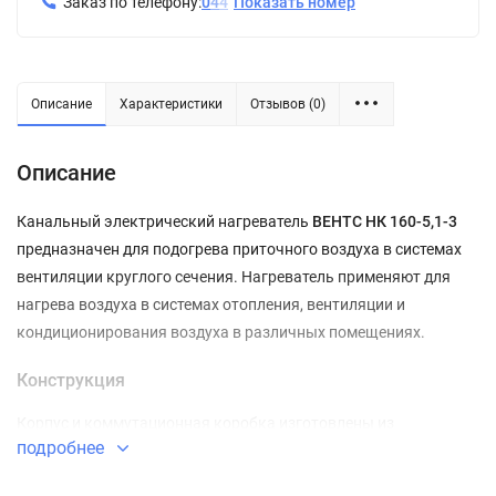
Заказ по телефону:
0
4
4
Показать номер
Описание
Характеристики
Отзывов (0)
Описание
Канальный электрический нагреватель
ВЕНТС НК 160-5,1-3
предназначен для подогрева приточного воздуха в системах
вентиляции круглого сечения. Нагреватель применяют для
нагрева воздуха в системах отопления, вентиляции и
кондиционирования воздуха в различных помещениях.
Конструкция
Корпус и коммутационная коробка изготовлены из
подробнее
оцинкованной стали, нагревательные элементы – из
нержавеющей стали. Для герметичного соединения с