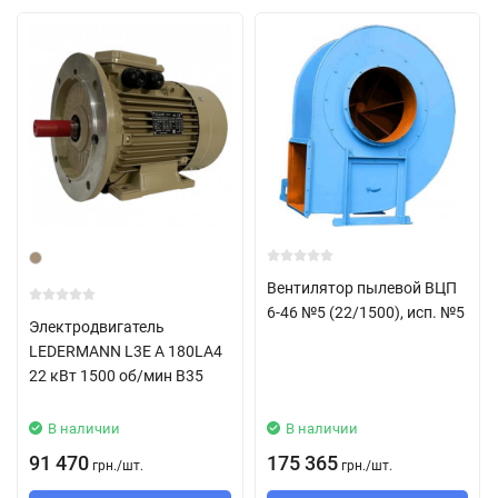
Дополнительное увеличение КПД при работе с
преобразователя частоты;
Высокая эффективность в режимах с переменной
нагрузкой;
Длительный срок эксплуатации оборудования;
Низкий уровень нагрева и тепловых потерь;
Низкий уровень шума.
Вентилятор пылевой ВЦП
6-46 №5 (22/1500), исп. №5
Электродвигатель
LEDERMANN L3E A 180LA4
22 кВт 1500 об/мин В35
В наличии
В наличии
91 470
175 365
грн.
/
шт.
грн.
/
шт.