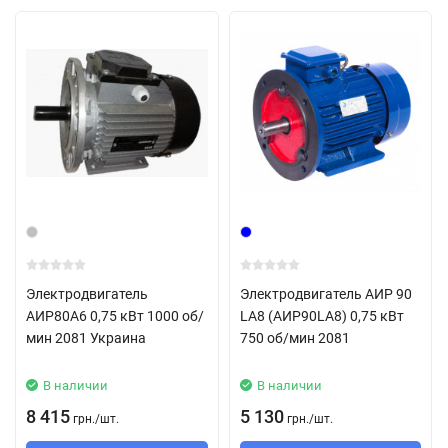
Дополнительное увеличение КПД при работе с
преобразователя частоты;
Высокая эффективность в режимах с переменной
нагрузкой;
Длительный срок эксплуатации оборудования;
Низкий уровень нагрева и тепловых потерь;
Низкий уровень шума.
Электродвигатель
Электродвигатель АИР 90
АИР80А6 0,75 кВт 1000 об/
LA8 (АИР90LA8) 0,75 кВт
мин 2081 Украина
750 об/мин 2081
В наличии
В наличии
8 415
5 130
грн.
/
шт.
грн.
/
шт.